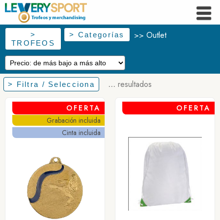
Outlet
>>
>
> Categorías
TROFEOS
...
resultados
> Filtra / Selecciona
OFERTA
OFERTA
Grabación incluida
Cinta incluida