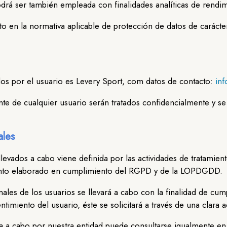
rá ser también empleada con finalidades analíticas de rendi
o en la normativa aplicable de protección de datos de carácter
ados por el usuario es Levery Sport, com datos de contacto:
inf
te de cualquier usuario serán tratados confidencialmente y se 
ales
 llevados a cabo viene definida por las actividades de tratamie
miento elaborado en cumplimiento del RGPD y de la LOPDGDD.
nales de los usuarios se llevará a cabo con la finalidad de cum
timiento del usuario, éste se solicitará a través de una clara a
da a cabo por nuestra entidad puede consultarse igualmente en