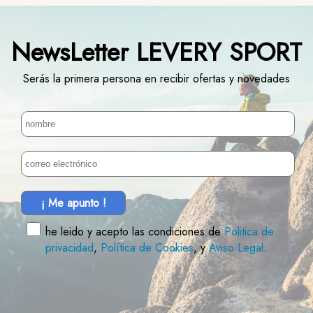
NewsLetter LEVERY SPORT
Serás la primera persona en recibir ofertas y novedades
¡ Me apunto !
he leido y acepto las condiciones de
Politica de
privacidad
,
Política de Cookies
, y
Aviso Legal
.