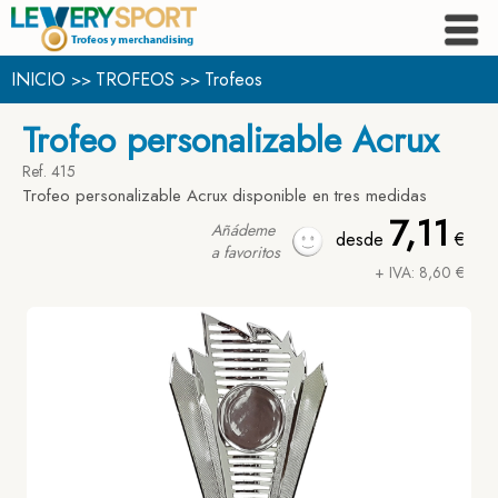
INICIO
TROFEOS
Trofeos
>>
>>
Trofeo personalizable Acrux
Ref. 415
Trofeo personalizable Acrux disponible en tres medidas
7,11
Añádeme
desde
€
a favoritos
+ IVA: 8,60 €