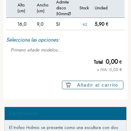
Admite
Alto
Ancho
disco
Stock
Unidad
(cm)
(cm)
50mmØ
16,0
9,0
SI
5,90
€
42
Selecciona las opciones:
Primero añade modelos...
0,00
Total
:
€
+ IVA:
0,00
€
Añadir al carrito
Descripción
El trofeo Holmio se presenta como una escultura con dos