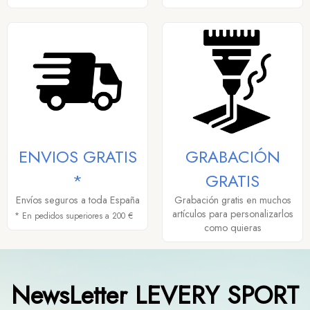
ENVIOS GRATIS
GRABACIÓN
*
GRATIS
Envíos seguros a toda España
Grabación gratis en muchos
artículos para personalizarlos
* En pedidos superiores a 200 €
como quieras
NewsLetter LEVERY SPORT