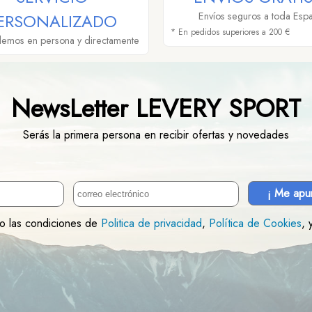
ERSONALIZADO
Envíos seguros a toda Esp
* En pedidos superiores a 200 €
demos en persona y directamente
NewsLetter LEVERY SPORT
Serás la primera persona en recibir ofertas y novedades
¡ Me apu
to las condiciones de
Politica de privacidad
,
Política de Cookies
, 