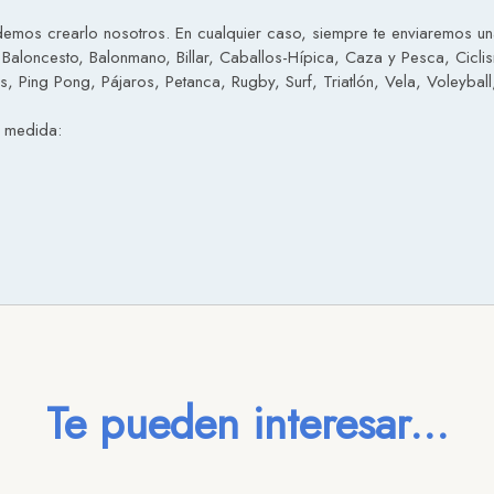
emos crearlo nosotros. En cualquier caso, siempre te enviaremos una 
 Baloncesto, Balonmano, Billar, Caballos-Hípica, Caza y Pesca, Cicli
 Ping Pong, Pájaros, Petanca, Rugby, Surf, Triatlón, Vela, Voleyball,
a medida:
Te pueden interesar...