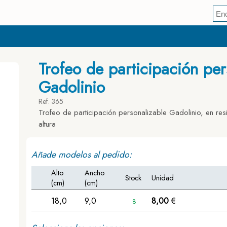
Trofeo de participación per
Gadolinio
Ref. 365
Trofeo de participación personalizable Gadolinio, en resi
altura
Añade modelos al pedido:
Alto
Ancho
Stock
Unidad
(cm)
(cm)
18,0
9,0
8,00
€
8