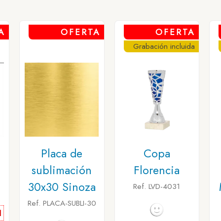
A
OFERTA
OFERTA
Grabación incluida
n
Placa de
Copa
sublimación
Florencia
30x30 Sinoza
Ref. LVD-4031
Ref. PLACA-SUBLI-30
l