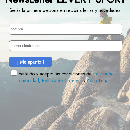
Serás la primera persona en recibir ofertas y novedades
¡ Me apunto !
he leido y acepto las condiciones de
Politica de
privacidad
,
Política de Cookies
, y
Aviso Legal
.