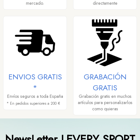
mercado.
directamente
ENVIOS GRATIS
GRABACIÓN
*
GRATIS
Envíos seguros a toda España
Grabación gratis en muchos
artículos para personalizarlos
* En pedidos superiores a 200 €
como quieras
NewsLetter LEVERY SPORT