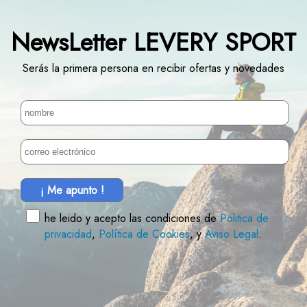
NewsLetter LEVERY SPORT
Serás la primera persona en recibir ofertas y novedades
¡ Me apunto !
he leido y acepto las condiciones de
Politica de
privacidad
,
Política de Cookies
, y
Aviso Legal
.