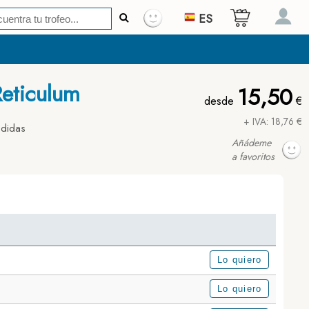
ES
Reticulum
15,50
desde
€
+ IVA: 18,76 €
edidas
Añádeme
a favoritos
Lo quiero
Lo quiero