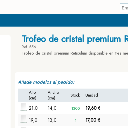
Trofeo de cristal premium 
Ref. 556
Trofeo de cristal premium Reticulum disponible en tres m
Añade modelos al pedido:
Alto
Ancho
Stock
Unidad
(cm)
(cm)
21,0
14,0
19,60
€
1300
19,0
13,0
17,00
€
1