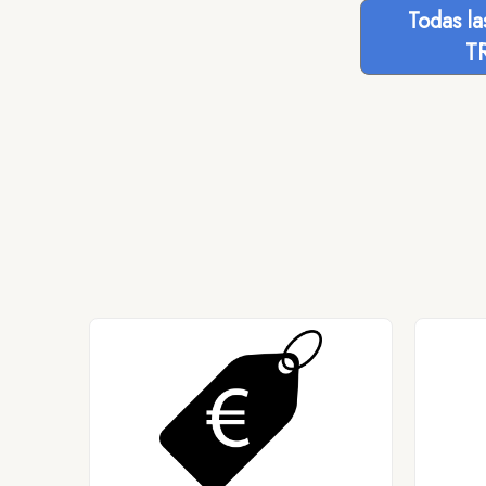
Todas l
T