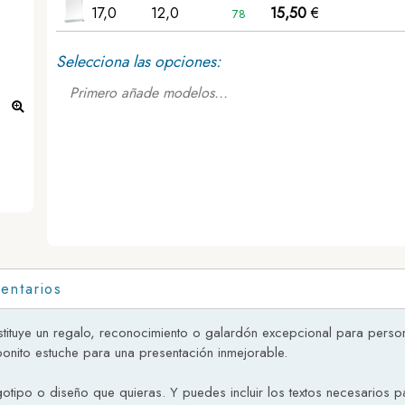
17,0
12,0
15,50
€
78
Selecciona las opciones:
Primero añade modelos...
Trofeo de cristal premium Reticulum ejemplo
entarios
onstituye un regalo, reconocimiento o galardón excepcional para pers
 bonito estuche para una presentación inmejorable.
otipo o diseño que quieras. Y puedes incluir los textos necesarios p