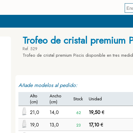
Trofeo de cristal premium P
Ref. 529
Trofeo de cristal premium Piscis disponible en tres medi
Añade modelos al pedido:
Alto
Ancho
Stock
Unidad
(cm)
(cm)
21,0
14,0
19,50
€
62
19,0
13,0
17,10
€
23