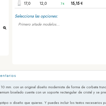
17,0
12,0
15,15
€
74
Selecciona las opciones:
Primero añade modelos...
Trofeo de cristal premium Piscis ejemplo
entarios
de 10 mm. con un original diseño modernista de forma de corbata trun
emium biselado cuenta con un soporte rectangular de cristal y se pre
otipo o diseño que quieras. Y puedes incluir los textos necesarios p