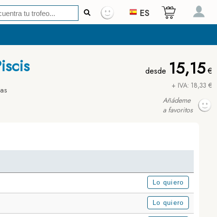
ES
iscis
15,15
desde
€
+ IVA: 18,33 €
das
Añádeme
a favoritos
Lo quiero
Lo quiero