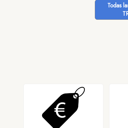
Todas l
T