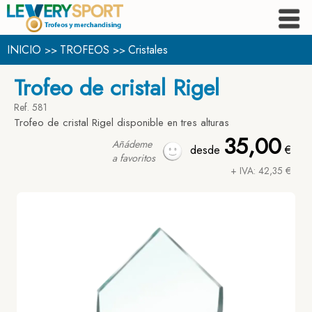
INICIO
TROFEOS
Cristales
>>
>>
Trofeo de cristal Rigel
Ref. 581
Trofeo de cristal Rigel disponible en tres alturas
35,00
Añádeme
desde
€
a favoritos
+ IVA: 42,35 €