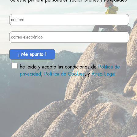
¡ Me apunto !
he leido y acepto las condiciones de
Politica de
privacidad
,
Política de Cookies
, y
Aviso Legal
.