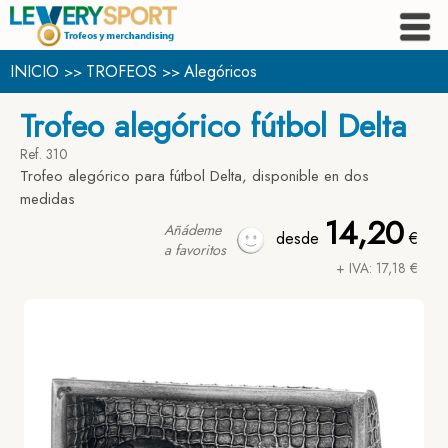
INICIO
TROFEOS
Alegóricos
>>
>>
Trofeo alegórico fútbol Delta
Ref. 310
Trofeo alegórico para fútbol Delta, disponible en dos
medidas
14,20
Añádeme
desde
€
a favoritos
+ IVA: 17,18 €