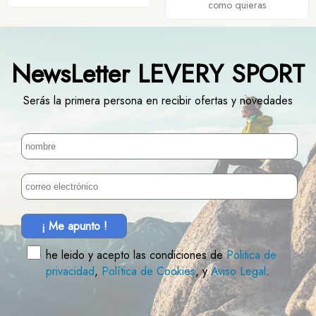
como quieras
NewsLetter LEVERY SPORT
Serás la primera persona en recibir ofertas y novedades
¡ Me apunto !
he leido y acepto las condiciones de
Politica de
privacidad
,
Política de Cookies
, y
Aviso Legal
.