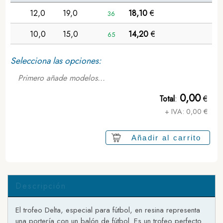
12,0
19,0
18,10
€
36
10,0
15,0
14,20
€
65
Selecciona las opciones:
Primero añade modelos...
0,00
Total
:
€
+ IVA:
0,00
€
Añadir al carrito
Descripción
El trofeo Delta, especial para fútbol, en resina representa
una portería con un balón de fútbol. Es un trofeo perfecto