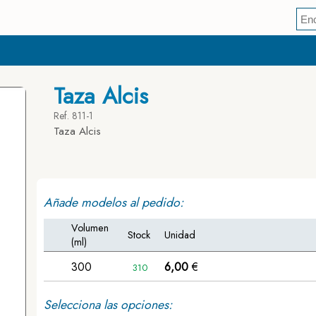
Taza Alcis
Ref. 811-1
Taza Alcis
Añade modelos al pedido:
Volumen
Stock
Unidad
(ml)
300
6,00
€
310
Selecciona las opciones: