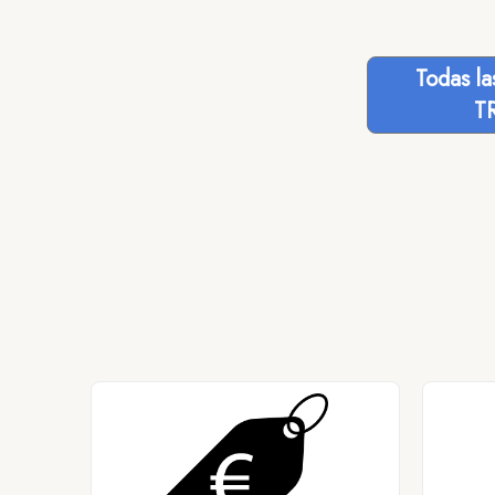
Todas l
T