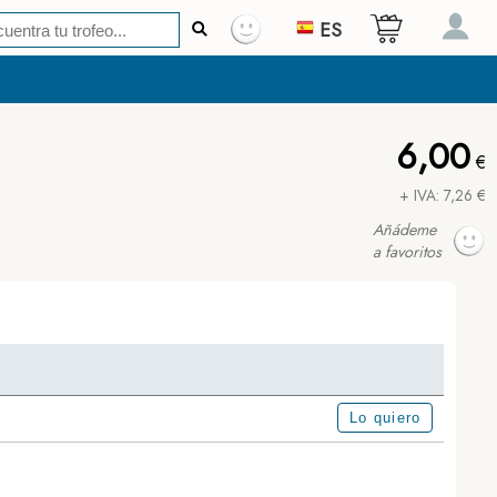
ES
6,00
€
+ IVA: 7,26 €
Añádeme
a favoritos
Lo quiero