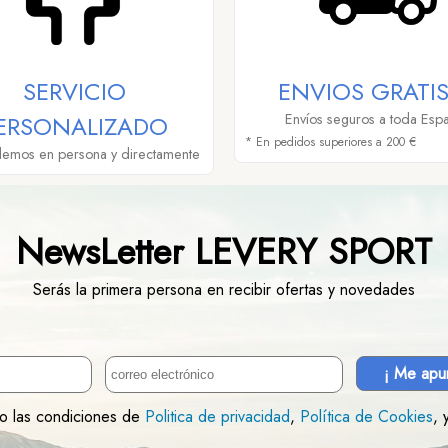
SERVICIO
ENVIOS GRATIS
ERSONALIZADO
Envíos seguros a toda Esp
* En pedidos superiores a 200 €
demos en persona y directamente
NewsLetter LEVERY SPORT
Serás la primera persona en recibir ofertas y novedades
¡ Me apu
to las condiciones de
Politica de privacidad
,
Política de Cookies
, 