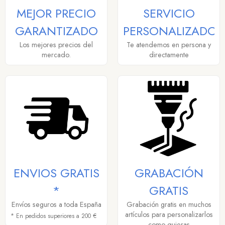
MEJOR PRECIO
SERVICIO
GARANTIZADO
PERSONALIZADO
Los mejores precios del
Te atendemos en persona y
mercado.
directamente
ENVIOS GRATIS
GRABACIÓN
*
GRATIS
Envíos seguros a toda España
Grabación gratis en muchos
artículos para personalizarlos
* En pedidos superiores a 200 €
como quieras