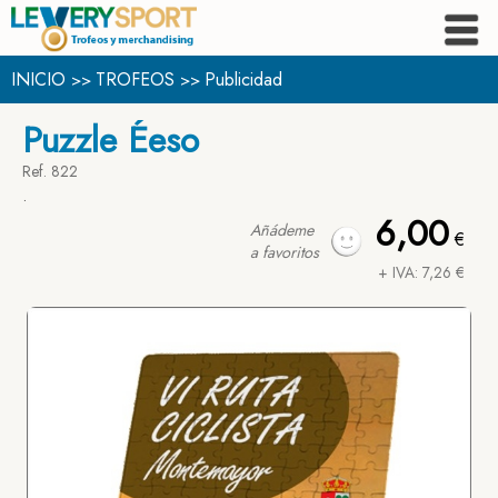
INICIO
TROFEOS
Publicidad
>>
>>
Puzzle Éeso
Ref. 822
.
6,00
Añádeme
€
a favoritos
+ IVA: 7,26 €