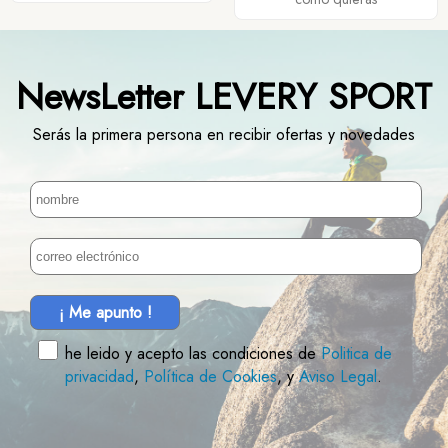
NewsLetter LEVERY SPORT
Serás la primera persona en recibir ofertas y novedades
¡ Me apunto !
he leido y acepto las condiciones de
Politica de
privacidad
,
Política de Cookies
, y
Aviso Legal
.