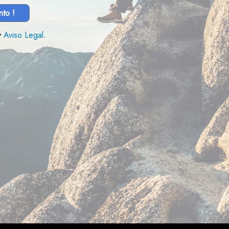
nto !
y
Aviso Legal
.