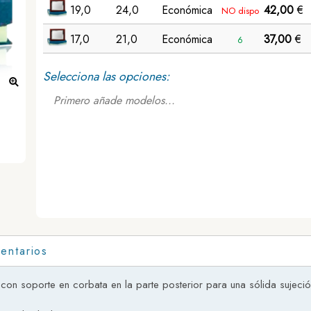
19,0
24,0
Económica
42,00
€
NO dispo
17,0
21,0
Económica
37,00
€
6
Selecciona las opciones:
Placa de homenaje Mileto ejemplo
Primero añade modelos...
entarios
on soporte en corbata en la parte posterior para una sólida sujeció