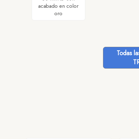
acabado en color
oro
Todas l
T