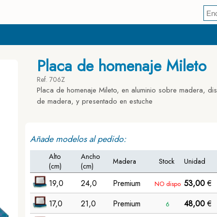
Placa de homenaje Mileto
Ref. 706Z
Placa de homenaje Mileto, en aluminio sobre madera, di
de madera, y presentado en estuche
Añade modelos al pedido:
Alto
Ancho
Madera
Stock
Unidad
(cm)
(cm)
19,0
24,0
Premium
53,00
€
NO dispo
17,0
21,0
Premium
48,00
€
6