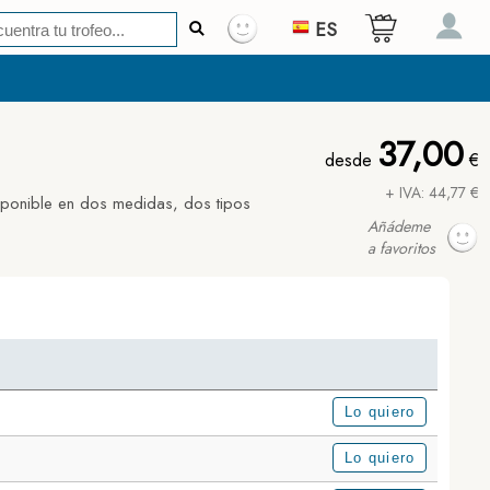
ES
37,00
desde
€
+ IVA: 44,77 €
sponible en dos medidas, dos tipos
Añádeme
a favoritos
Lo quiero
Lo quiero