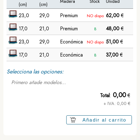
Madera
Stock
Unidad
(cm)
(cm)
23,0
29,0
Premium
62,00
€
NO dispo
17,0
21,0
Premium
48,00
€
8
23,0
29,0
Económica
51,00
€
NO dispo
17,0
21,0
Económica
37,00
€
8
Selecciona las opciones:
Primero añade modelos...
0,00
Total
:
€
+ IVA:
0,00
€
Añadir al carrito