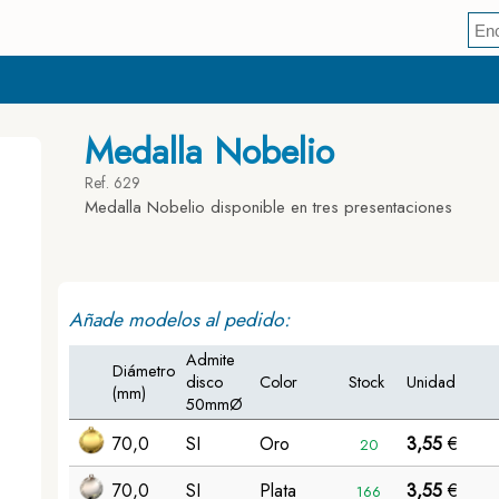
Medalla Nobelio
Ref. 629
Medalla Nobelio disponible en tres presentaciones
Añade modelos al pedido:
Admite
Diámetro
disco
Color
Stock
Unidad
(mm)
50mmØ
70,0
SI
Oro
3,55
€
20
70,0
SI
Plata
3,55
€
166