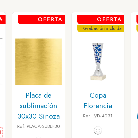
A
OFERTA
OFERTA
Grabación incluida
n
Placa de
Copa
sublimación
Florencia
30x30 Sinoza
Ref. LVD-4031
Ref. PLACA-SUBLI-30
l