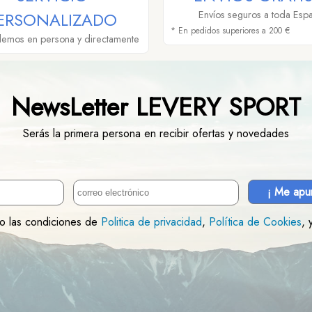
ERSONALIZADO
Envíos seguros a toda Esp
* En pedidos superiores a 200 €
demos en persona y directamente
NewsLetter LEVERY SPORT
Serás la primera persona en recibir ofertas y novedades
¡ Me apu
to las condiciones de
Politica de privacidad
,
Política de Cookies
, 