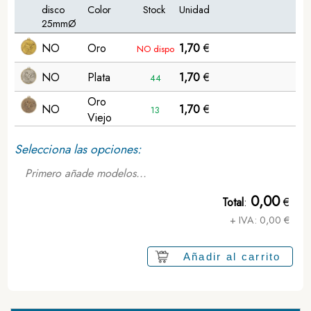
disco
Color
Stock
Unidad
25mmØ
NO
Oro
1,70
€
NO dispo
NO
Plata
1,70
€
44
Oro
NO
1,70
€
13
Viejo
Selecciona las opciones:
Primero añade modelos...
0,00
Total
:
€
+ IVA:
0,00
€
Añadir al carrito