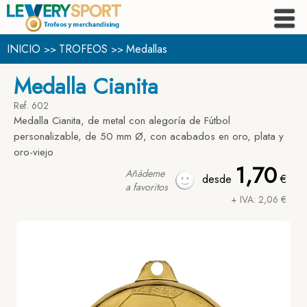
INICIO
TROFEOS
Medallas
>>
>>
Medalla Cianita
Ref. 602
Medalla Cianita, de metal con alegoría de Fútbol
personalizable, de 50 mm Ø, con acabados en oro, plata y
oro-viejo
1,70
Añádeme
desde
€
a favoritos
+ IVA: 2,06 €