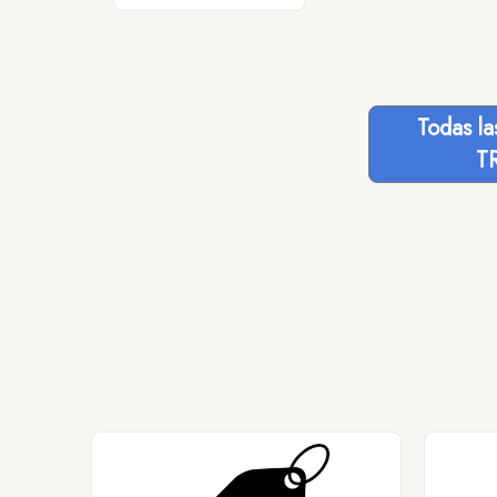
Todas l
T