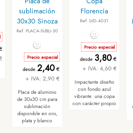
n
Placa de
Copa
sublimación
Florencia
30x30 Sinoza
Ref. LVD-4031
Ref. PLACA-SUBLI-30
l
Precio especial
€
3,80
€
Precio especial
€
desde
2,40
+ IVA: 4,60 €
€
desde
+ IVA: 2,90 €
Impactante diseño
con fondo azul
Placa de aluminio
vibrante: una copa
de 30x30 cm para
con carácter propio
sublimación
disponible en oro,
plata y blanco