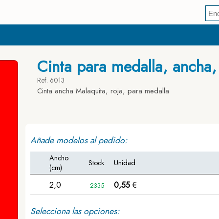
Cinta para medalla, ancha,
Ref. 6013
Cinta ancha Malaquita, roja, para medalla
Añade modelos al pedido:
Ancho
Stock
Unidad
(cm)
2,0
0,55
€
2335
Selecciona las opciones: