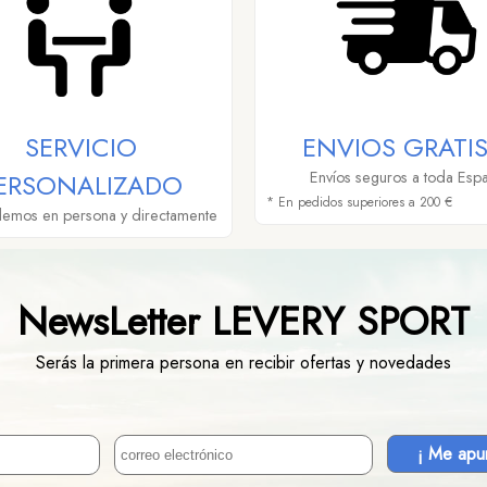
SERVICIO
ENVIOS GRATIS
ERSONALIZADO
Envíos seguros a toda Esp
* En pedidos superiores a 200 €
demos en persona y directamente
NewsLetter LEVERY SPORT
Serás la primera persona en recibir ofertas y novedades
¡ Me apu