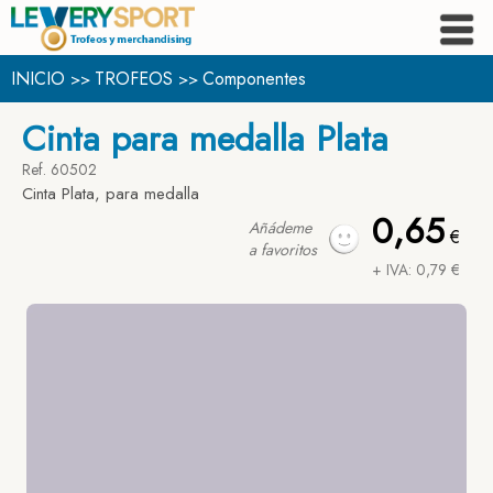
INICIO
TROFEOS
Componentes
>>
>>
Cinta para medalla Plata
Ref. 60502
Cinta Plata, para medalla
0,65
Añádeme
€
a favoritos
+ IVA: 0,79 €