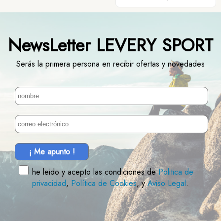
NewsLetter LEVERY SPORT
Serás la primera persona en recibir ofertas y novedades
¡ Me apunto !
he leido y acepto las condiciones de
Politica de
privacidad
,
Política de Cookies
, y
Aviso Legal
.