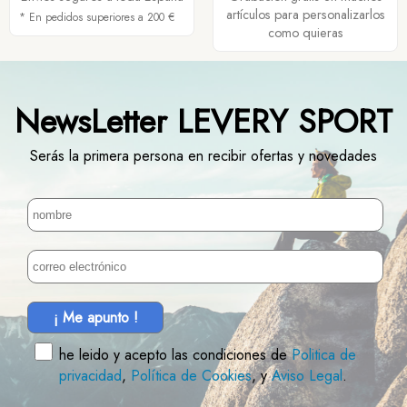
artículos para personalizarlos
* En pedidos superiores a 200 €
como quieras
NewsLetter LEVERY SPORT
Serás la primera persona en recibir ofertas y novedades
¡ Me apunto !
he leido y acepto las condiciones de
Politica de
privacidad
,
Política de Cookies
, y
Aviso Legal
.