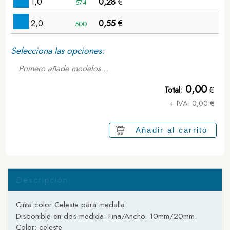
1,0
0,28
€
574
2,0
0,55
€
500
Selecciona las opciones:
Primero añade modelos...
0,00
Total
:
€
+ IVA:
0,00
€
Añadir al carrito
Descripción
Cinta color Celeste para medalla.
Disponible en dos medida: Fina/Ancho. 10mm/20mm.
Color: celeste