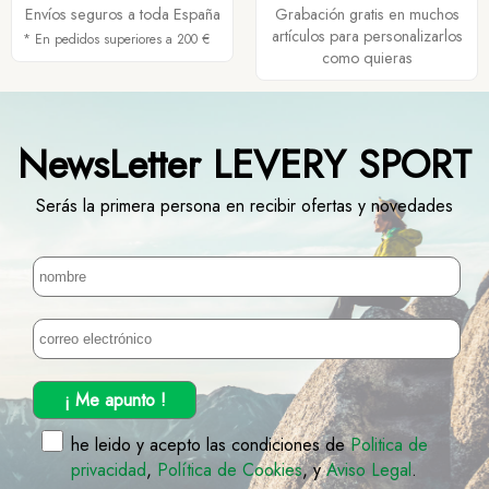
Envíos seguros a toda España
Grabación gratis en muchos
artículos para personalizarlos
* En pedidos superiores a 200 €
como quieras
NewsLetter LEVERY SPORT
Serás la primera persona en recibir ofertas y novedades
¡ Me apunto !
he leido y acepto las condiciones de
Politica de
privacidad
,
Política de Cookies
, y
Aviso Legal
.