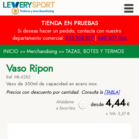
TIENDA EN PRUEBAS
Si deseas hacer un pedido, contacta con nuestro
departamento comercial:
955 104 527
|
640 507 566
INICIO
Merchandising
TAZAS, BOTES Y TERMOS
>>
>>
Vaso Ripon
Ref. Mk-6283
Vaso de 350ml de capacidad en acero inox.
Precios con descuento por cantidad. Consulta la
[TABLA]
4,44
Añádeme
desde
€
a favoritos
+ IVA: 5,37 €