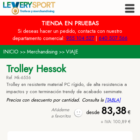
TIENDA EN PRUEBAS
Si deseas hacer un pedido, contacta con nuestro
departamento comercial:
955 104 527
|
640 507 566
INICIO
Merchandising
VIAJE
>>
>>
Trolley Hessok
Ref. Mk-6556
Trolley en resistente material PC rígido, de alta resistencia a
impactos y con terminación trendy de acabado semimate.
Precios con descuento por cantidad. Consulta la
[TABLA]
83,38
Añádeme
desde
€
a favoritos
+ IVA: 100,89 €