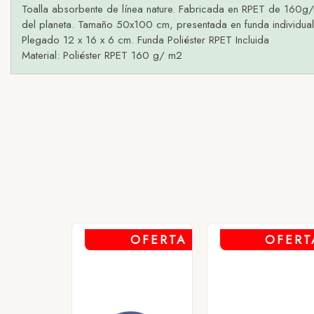
Toalla absorbente de línea nature. Fabricada en RPET de 160g/m2,
del planeta. Tamaño 50x100 cm, presentada en funda individual d
Plegado 12 x 16 x 6 cm. Funda Poliéster RPET Incluida
Material: Poliéster RPET 160 g/ m2
1 - AZU
2 - B
3 - N
4 - RO
OFERTA
OFERT