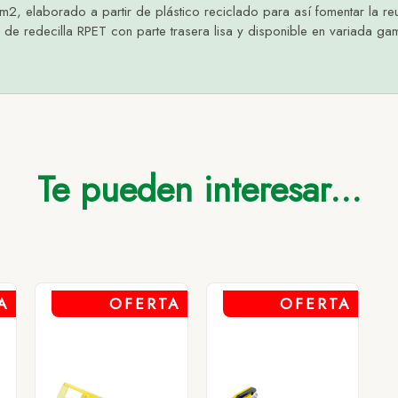
 elaborado a partir de plástico reciclado para así fomentar la reutil
e redecilla RPET con parte trasera lisa y disponible en variada gam
Hasta 500
Hasta 2.000
Hasta 5.000
Más de 5.000
L
3,52
3,34
3,18
3,06
LANCO
3,52
3,34
3,18
3,06
EGRO
3,52
3,34
3,18
3,06
Te pueden interesar...
JO
3,52
3,34
3,18
3,06
A
OFERTA
OFERTA