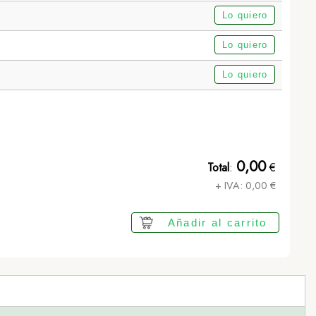
Lo quiero
Lo quiero
Lo quiero
Toalla Absorbente Slash - NEGRO
0,00
Total
:
€
+ IVA:
0,00
€
Añadir al carrito