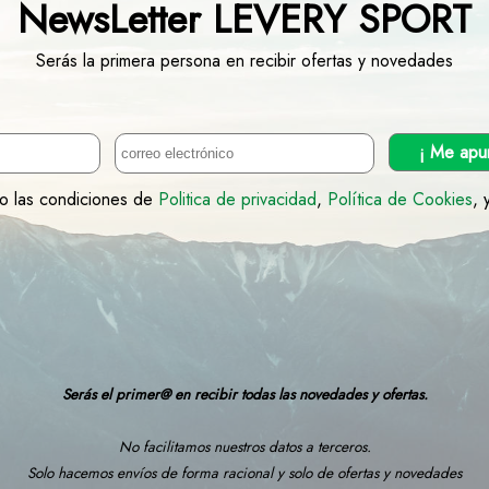
NewsLetter LEVERY SPORT
Serás la primera persona en recibir ofertas y novedades
¡ Me apu
to las condiciones de
Politica de privacidad
,
Política de Cookies
, 
Serás el primer@ en recibir todas las novedades y ofertas.
No facilitamos nuestros datos a terceros.
Solo hacemos envíos de forma racional y solo de ofertas y novedades