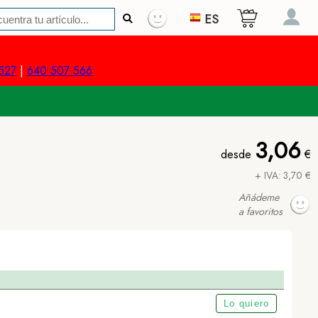
ES
527
|
640 507 566
3,06
desde
€
+ IVA: 3,70 €
Añádeme
a favoritos
Lo quiero