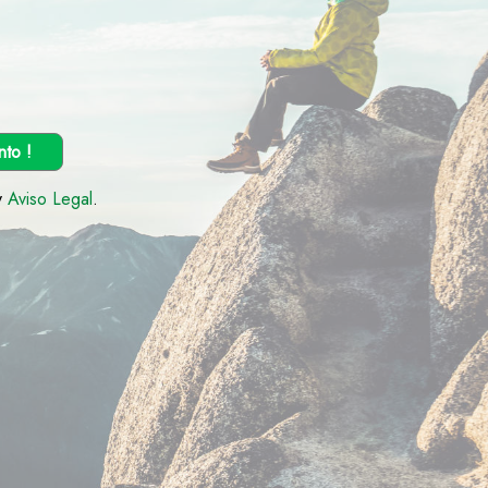
nto !
y
Aviso Legal
.