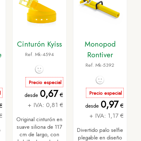
Cinturón Kyiss
Monopod
e
Rontiver
Ref. Mk-4594
Ref. Mk-5392
Precio especial
0,67
l
Precio especial
€
desde
0,97
+ IVA: 0,81 €
€
€
desde
€
+ IVA: 1,17 €
Original cinturón en
suave siliona de 117
e
Divertido palo selfie
cm de largo, con
plegable en diseño