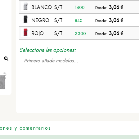
BLANCO
S/T
3,06
€
1400
Desde:
NEGRO
S/T
3,06
€
840
Desde:
ROJO
S/T
3,06
€
3300
Desde:
Selecciona las opciones:
Primero añade modelos...
Toalla Absorbente Slash - BLANCO
iones y comentarios