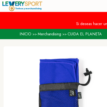
Si deseas hacer u
INICIO
Merchandising
CUIDA EL PLANETA
>>
>>