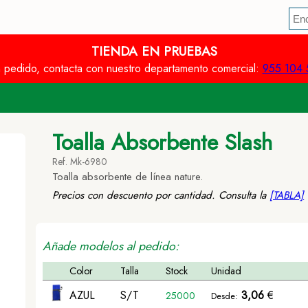
TIENDA EN PRUEBAS
n pedido, contacta con nuestro departamento comercial:
955 104 
Toalla Absorbente Slash
Ref. Mk-6980
Toalla absorbente de línea nature.
Precios con descuento por cantidad. Consulta la
[TABLA]
Añade modelos al pedido:
Color
Talla
Stock
Unidad
AZUL
S/T
3,06
€
25000
Desde: