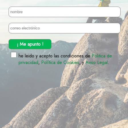
¡ Me apunto !
he leido y acepto las condiciones de
Politica de
privacidad
,
Política de Cookies
, y
Aviso Legal
.