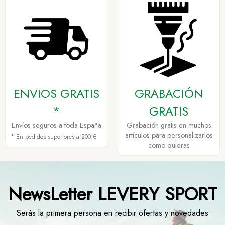
ENVIOS GRATIS
GRABACIÓN
*
GRATIS
Envíos seguros a toda España
Grabación gratis en muchos
artículos para personalizarlos
* En pedidos superiores a 200 €
como quieras
NewsLetter LEVERY SPORT
Serás la primera persona en recibir ofertas y novedades