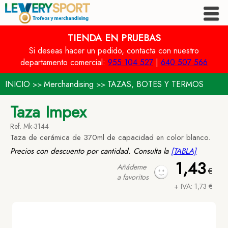
TIENDA EN PRUEBAS
Si deseas hacer un pedido, contacta con nuestro
departamento comercial:
955 104 527
|
640 507 566
INICIO
Merchandising
TAZAS, BOTES Y TERMOS
>>
>>
Taza Impex
Ref. Mk-3144
Taza de cerámica de 370ml de capacidad en color blanco.
Precios con descuento por cantidad. Consulta la
[TABLA]
1,43
Añádeme
€
a favoritos
+ IVA: 1,73 €