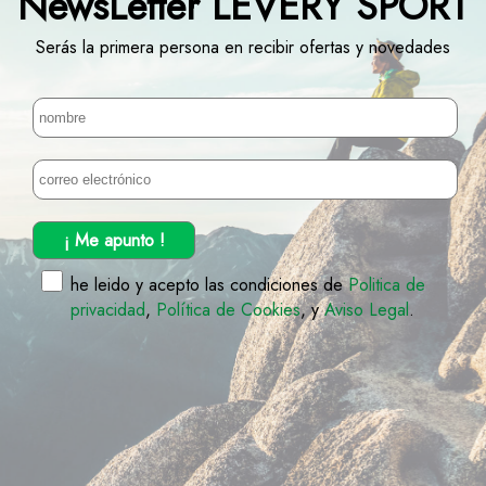
NewsLetter LEVERY SPORT
Serás la primera persona en recibir ofertas y novedades
¡ Me apunto !
he leido y acepto las condiciones de
Politica de
privacidad
,
Política de Cookies
, y
Aviso Legal
.