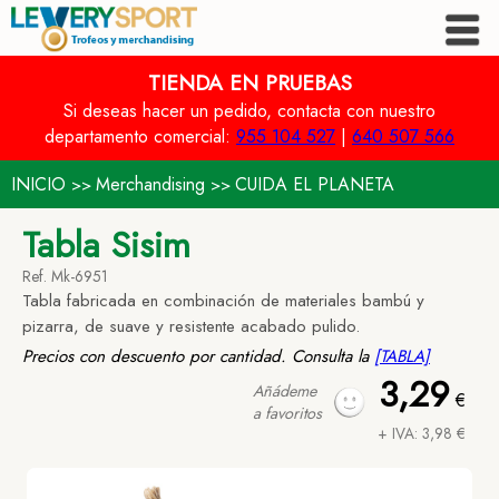
TIENDA EN PRUEBAS
Si deseas hacer un pedido, contacta con nuestro
departamento comercial:
955 104 527
|
640 507 566
INICIO
Merchandising
CUIDA EL PLANETA
>>
>>
Tabla Sisim
Ref. Mk-6951
Tabla fabricada en combinación de materiales bambú y
pizarra, de suave y resistente acabado pulido.
Precios con descuento por cantidad. Consulta la
[TABLA]
3,29
Añádeme
€
a favoritos
+ IVA: 3,98 €