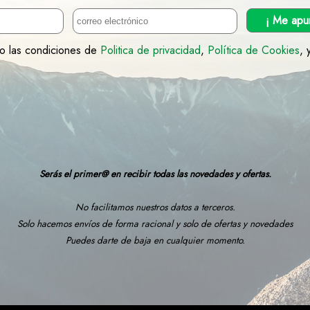
¡ Me apu
to las condiciones de
Politica de privacidad
,
Política de Cookies
, 
Serás el primer@ en recibir todas las novedades y ofertas.
No facilitamos nuestros datos a terceros.
Solo hacemos envíos de forma racional y solo de ofertas y novedades
Puedes darte de baja en cualquier momento.