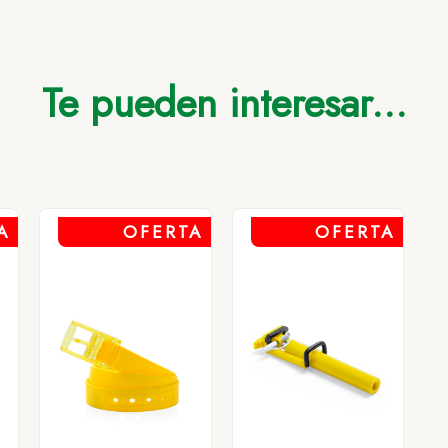
Hasta 500
Hasta 2.000
Hasta 5.000
Más de 5.000
EGRO
0,33
0,33
0,33
0,33
Te pueden interesar...
A
OFERTA
OFERTA