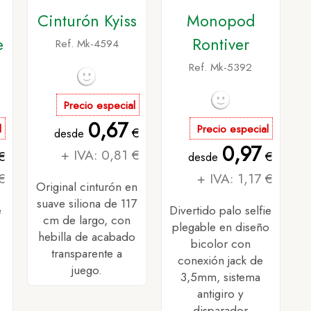
Cinturón Kyiss
Monopod
e
Rontiver
Ref. Mk-4594
Ref. Mk-5392
Precio especial
0,67
l
Precio especial
€
desde
0,97
+ IVA: 0,81 €
€
€
desde
€
+ IVA: 1,17 €
Original cinturón en
suave siliona de 117
e
Divertido palo selfie
cm de largo, con
plegable en diseño
hebilla de acabado
bicolor con
transparente a
conexión jack de
juego.
3,5mm, sistema
antigiro y
disparador