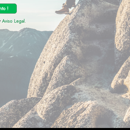
nto !
y
Aviso Legal
.