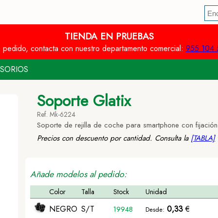
TIENDA EN PRUEBAS
n pedido, contacta con nuestro departamento comercial:
955 104 
SORIOS
Soporte Glatix
Ref. Mk-6224
Soporte de rejilla de coche para smartphone con fijación
Precios con descuento por cantidad. Consulta la
[TABLA]
Añade modelos al pedido:
Color
Talla
Stock
Unidad
NEGRO
S/T
0,33
€
19948
Desde: