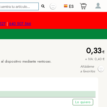
ES
527
|
640 507 566
0,33
€
+ IVA: 0,40 €
 al dispositivo mediante ventosas.
Añádeme
a favoritos
Lo quiero