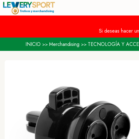
Si deseas hacer u
INICIO
Merchandising
TECNOLOGÍA Y ACCE
>>
>>