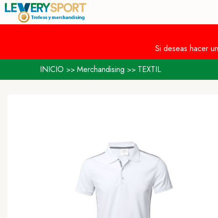
Si deseas hacer u
INICIO
Merchandising
TEXTIL
>>
>>