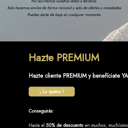
No facilitamos nuestros datos a terceros.
Solo hacemos envíos de forma racional y solo de ofertas y novedades
Puedes darte de baja en cualquier momento.
Hazte PREMIUM
Hazte cliente PREMIUM y benefíciate YA
¡ Lo quiero !
Conseguirás:
Hasta el
50% de descuento
en muchos, muchísimos