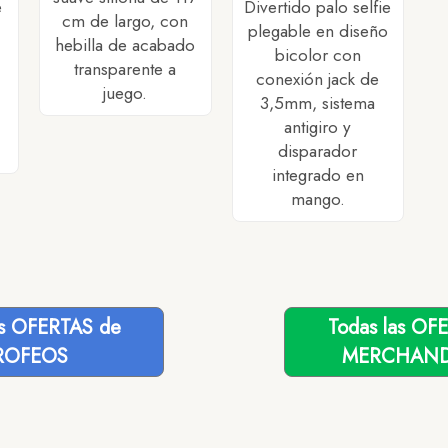
e
Divertido palo selfie
cm de largo, con
plegable en diseño
hebilla de acabado
bicolor con
transparente a
conexión jack de
juego.
3,5mm, sistema
antigiro y
disparador
integrado en
mango.
as OFERTAS de
Todas las OF
ROFEOS
MERCHAND