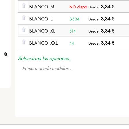
BLANCO
M
3,34
€
NO dispo
Desde:
BLANCO
L
3,34
€
3334
Desde:
BLANCO
XL
3,34
€
514
Desde:
BLANCO
XXL
3,34
€
44
Desde:
Selecciona las opciones:
Polo Tecnic Barclex - BLANCO | M
Primero añade modelos...