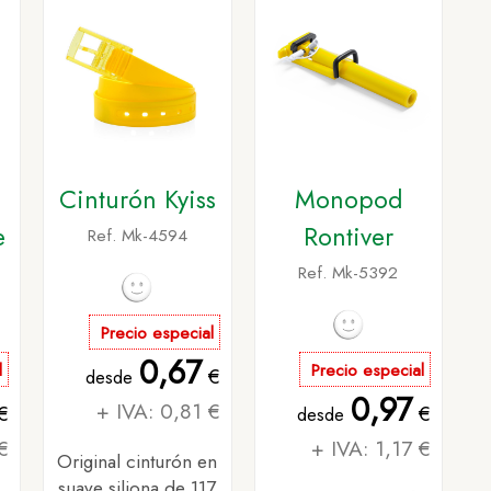
Cinturón Kyiss
Monopod
e
Rontiver
Ref. Mk-4594
Ref. Mk-5392
Precio especial
0,67
l
Precio especial
€
desde
0,97
+ IVA: 0,81 €
€
€
desde
€
+ IVA: 1,17 €
Original cinturón en
suave siliona de 117