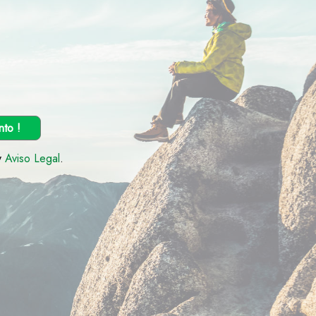
nto !
y
Aviso Legal
.