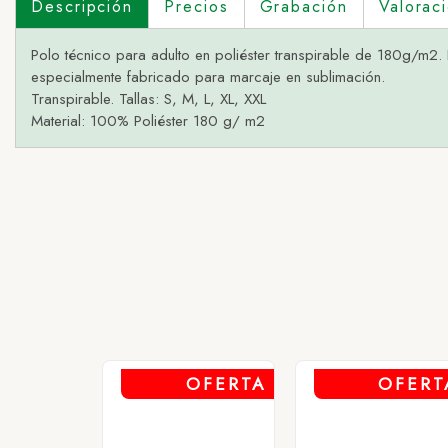
Descripción
Precios
Grabación
Valorac
Polo técnico para adulto en poliéster transpirable de 180g/m2. D
especialmente fabricado para marcaje en sublimación.
Transpirable. Tallas: S, M, L, XL, XXL
Material: 100% Poliéster 180 g/ m2
1 - BL
2 - BL
3 - BL
4 - BL
5 - BL
OFERTA
OFERT