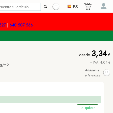
ES
527
|
640 507 566
3,34
desde
€
+ IVA: 4,04 €
0g/m2.
Añádeme
a favoritos
Lo quiero