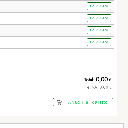
Lo quiero
Lo quiero
Lo quiero
Lo quiero
Polo Tecnic Barclex - BLANCO | L
0,00
Total
:
€
+ IVA:
0,00
€
Añadir al carrito