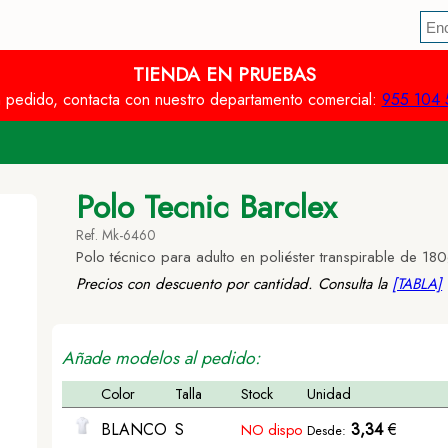
TIENDA EN PRUEBAS
n pedido, contacta con nuestro departamento comercial:
955 104 
Polo Tecnic Barclex
Ref. Mk-6460
Polo técnico para adulto en poliéster transpirable de 18
Precios con descuento por cantidad. Consulta la
[TABLA]
Añade modelos al pedido:
Color
Talla
Stock
Unidad
BLANCO
S
3,34
€
NO dispo
Desde: