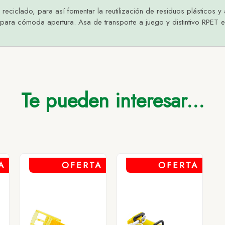
reciclado, para así fomentar la reutilización de residuos plásticos y 
es para cómoda apertura. Asa de transporte a juego y distintivo RPET 
Hasta 500
Hasta 2.000
Hasta 5.000
Más de 5.000
L
2,24
2,14
2,07
2,01
LANCO
2,24
2,14
2,07
2,01
EGRO
2,24
2,14
2,07
2,01
Te pueden interesar...
JO
2,24
2,14
2,07
2,01
A
OFERTA
OFERTA