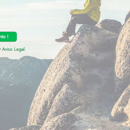
nto !
y
Aviso Legal
.