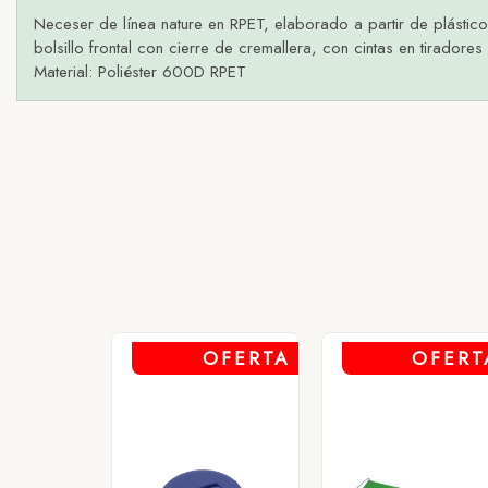
Neceser de línea nature en RPET, elaborado a partir de plástico 
bolsillo frontal con cierre de cremallera, con cintas en tirador
Material: Poliéster 600D RPET
1 - AZU
2 - B
3 - N
4 - RO
OFERTA
OFERT