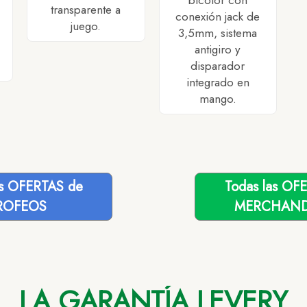
bicolor con
transparente a
conexión jack de
juego.
3,5mm, sistema
antigiro y
disparador
integrado en
mango.
as OFERTAS de
Todas las OF
ROFEOS
MERCHAND
LA GARANTÍA LEVERY