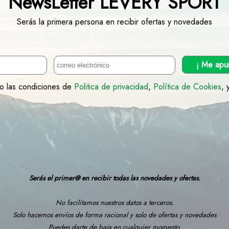
NewsLetter LEVERY SPORT
Serás la primera persona en recibir ofertas y novedades
¡ Me apu
to las condiciones de
Politica de privacidad
,
Política de Cookies
, 
Serás el primer@ en recibir todas las novedades y ofertas.
No facilitamos nuestros datos a terceros.
Solo hacemos envíos de forma racional y solo de ofertas y novedades
Puedes darte de baja en cualquier momento.