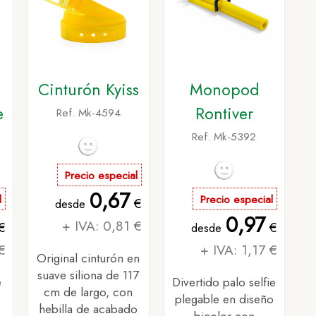
Cinturón Kyiss
Monopod
e
Rontiver
Ref. Mk-4594
Ref. Mk-5392
Precio especial
0,67
l
Precio especial
€
desde
0,97
+ IVA: 0,81 €
€
€
desde
€
+ IVA: 1,17 €
Original cinturón en
suave siliona de 117
e
Divertido palo selfie
cm de largo, con
plegable en diseño
hebilla de acabado