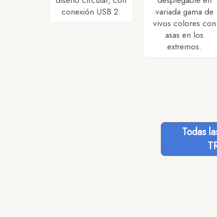
diseño circular, con
desplegable en
conexión USB 2.
variada gama de
vivos colores con
asas en los
extremos.
Todas l
T