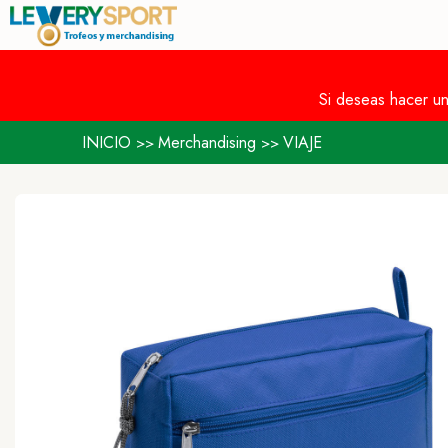
Si deseas hacer u
INICIO
Merchandising
VIAJE
>>
>>