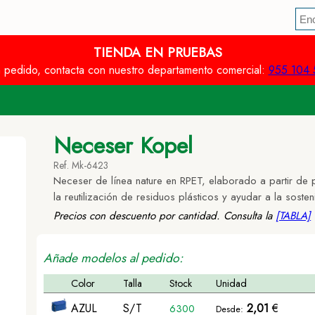
TIENDA EN PRUEBAS
n pedido, contacta con nuestro departamento comercial:
955 104 
Neceser Kopel
Ref. Mk-6423
Neceser de línea nature en RPET, elaborado a partir de p
la reutilización de residuos plásticos y ayudar a la sosten
Precios con descuento por cantidad. Consulta la
[TABLA]
Añade modelos al pedido:
Color
Talla
Stock
Unidad
AZUL
S/T
2,01
€
6300
Desde: