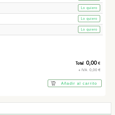
Lo quiero
Lo quiero
Lo quiero
Neceser Kopel - NEGRO
0,00
Total
:
€
+ IVA:
0,00
€
Añadir al carrito