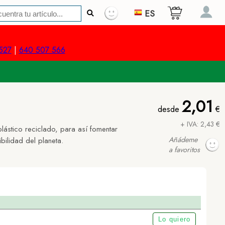
ES
527
|
640 507 566
2,01
desde
€
+ IVA: 2,43 €
lástico reciclado, para así fomentar
Añádeme
ibilidad del planeta.
a favoritos
Lo quiero