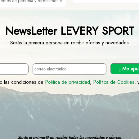
demos en persona y directamente
NewsLetter LEVERY SPORT
Serás la primera persona en recibir ofertas y novedades
¡ Me apu
to las condiciones de
Politica de privacidad
,
Política de Cookies
, 
Serás el primer@ en recibir todas las novedades y ofertas.