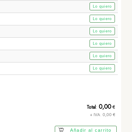
Lo quiero
Lo quiero
Lo quiero
Lo quiero
Lo quiero
Neceser Iriam - BLANCO
Lo quiero
0,00
Total
:
€
+ IVA:
0,00
€
Añadir al carrito