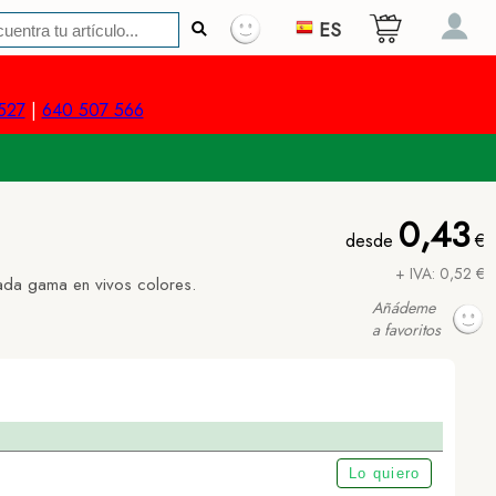
ES
527
|
640 507 566
0,43
desde
€
+ IVA: 0,52 €
iada gama en vivos colores.
Añádeme
a favoritos
Lo quiero