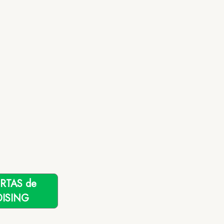
ERTAS de
ISING