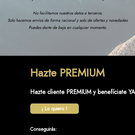
No facilitamos nuestros datos a terceros.
Solo hacemos envíos de forma racional y solo de ofertas y novedades
Puedes darte de baja en cualquier momento.
Hazte PREMIUM
Hazte cliente PREMIUM y benefíciate YA
¡ Lo quiero !
Conseguirás: