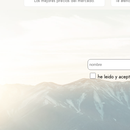
Los mejores precios del mercado.
Te aten
he leido y acep