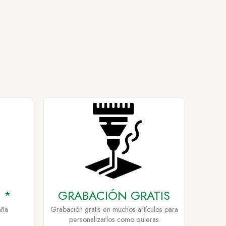
 *
GRABACIÓN GRATIS
aña
Grabación gratis en muchos artículos para
personalizarlos como quieras