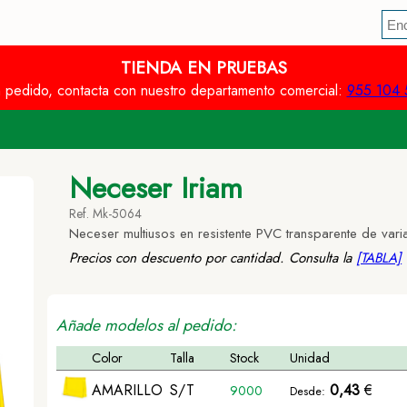
TIENDA EN PRUEBAS
n pedido, contacta con nuestro departamento comercial:
955 104 
Neceser Iriam
Ref. Mk-5064
Neceser multiusos en resistente PVC transparente de var
Precios con descuento por cantidad. Consulta la
[TABLA]
Añade modelos al pedido:
Color
Talla
Stock
Unidad
AMARILLO
S/T
0,43
€
9000
Desde: