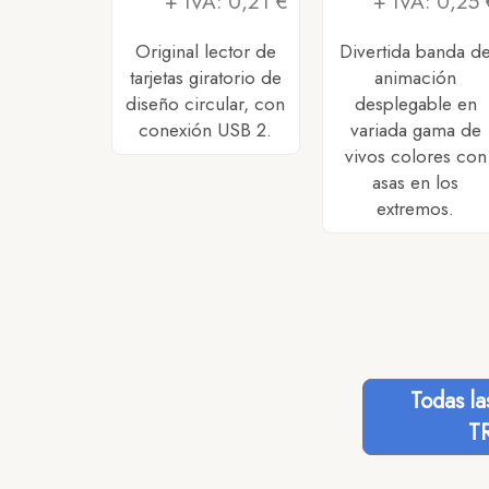
+ IVA: 0,21 €
+ IVA: 0,25 
Original lector de
Divertida banda d
tarjetas giratorio de
animación
diseño circular, con
desplegable en
conexión USB 2.
variada gama de
vivos colores con
asas en los
extremos.
Todas l
T