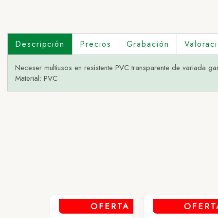
Descripción
Precios
Grabación
Valorac
Neceser multiusos en resistente PVC transparente de variada ga
Material: PVC
1 - AM
2 - AZ
3 - B
4 - FU
5 - NA
6 - RO
OFERTA
OFERT
7 - VE