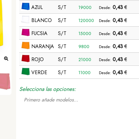
AZUL
S/T
0,43
€
19000
Desde:
BLANCO
S/T
0,43
€
120000
Desde:
FUCSIA
S/T
0,43
€
15000
Desde:
NARANJA
S/T
0,43
€
9800
Desde:
ROJO
S/T
0,43
€
21000
Desde:
Neceser Iriam - AZUL
VERDE
S/T
0,43
€
11000
Desde:
Selecciona las opciones:
Primero añade modelos...