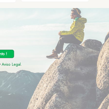
nto !
y
Aviso Legal
.