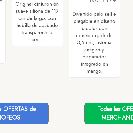
€
+ IVA: 1,17 €
Original cinturón en
suave siliona de 117
e
Divertido palo selfie
cm de largo, con
plegable en diseño
hebilla de acabado
bicolor con
transparente a
conexión jack de
juego.
3,5mm, sistema
antigiro y
disparador
integrado en
mango.
as OFERTAS de
Todas las OF
ROFEOS
MERCHAND