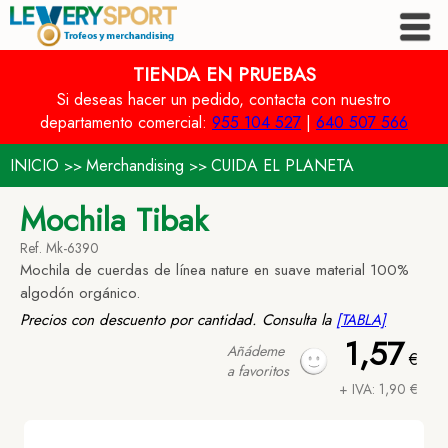
TIENDA EN PRUEBAS
Si deseas hacer un pedido, contacta con nuestro
departamento comercial:
955 104 527
|
640 507 566
INICIO
Merchandising
CUIDA EL PLANETA
>>
>>
Mochila Tibak
Ref. Mk-6390
Mochila de cuerdas de línea nature en suave material 100%
algodón orgánico.
Precios con descuento por cantidad. Consulta la
[TABLA]
1,57
Añádeme
€
a favoritos
+ IVA: 1,90 €