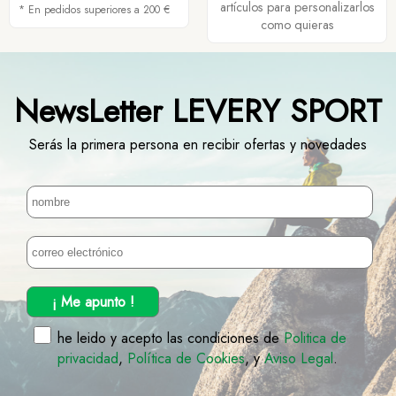
artículos para personalizarlos
* En pedidos superiores a 200 €
como quieras
NewsLetter LEVERY SPORT
Serás la primera persona en recibir ofertas y novedades
¡ Me apunto !
he leido y acepto las condiciones de
Politica de
privacidad
,
Política de Cookies
, y
Aviso Legal
.