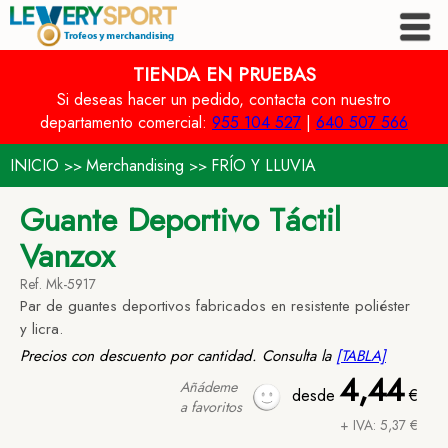
TIENDA EN PRUEBAS
Si deseas hacer un pedido, contacta con nuestro
departamento comercial:
955 104 527
|
640 507 566
INICIO
Merchandising
FRÍO Y LLUVIA
>>
>>
Guante Deportivo Táctil
Vanzox
Ref. Mk-5917
Par de guantes deportivos fabricados en resistente poliéster
y licra.
Precios con descuento por cantidad. Consulta la
[TABLA]
4,44
Añádeme
desde
€
a favoritos
+ IVA: 5,37 €