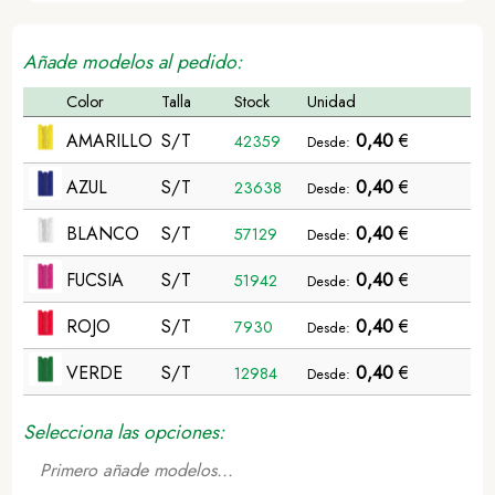
Añade modelos al pedido:
Color
Talla
Stock
Unidad
AMARILLO
S/T
0,40
€
42359
Desde:
AZUL
S/T
0,40
€
23638
Desde:
BLANCO
S/T
0,40
€
57129
Desde:
FUCSIA
S/T
0,40
€
51942
Desde:
ROJO
S/T
0,40
€
7930
Desde:
VERDE
S/T
0,40
€
12984
Desde:
Selecciona las opciones:
Primero añade modelos...