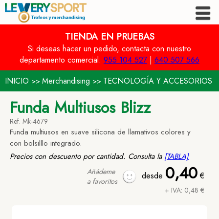
TIENDA EN PRUEBAS
Si deseas hacer un pedido, contacta con nuestro
departamento comercial:
955 104 527
|
640 507 566
INICIO
Merchandising
TECNOLOGÍA Y ACCESORIOS
>>
>>
Funda Multiusos Blizz
Ref. Mk-4679
Funda multiusos en suave silicona de llamativos colores y
con bolsilllo integrado.
Precios con descuento por cantidad. Consulta la
[TABLA]
0,40
Añádeme
desde
€
a favoritos
+ IVA: 0,48 €