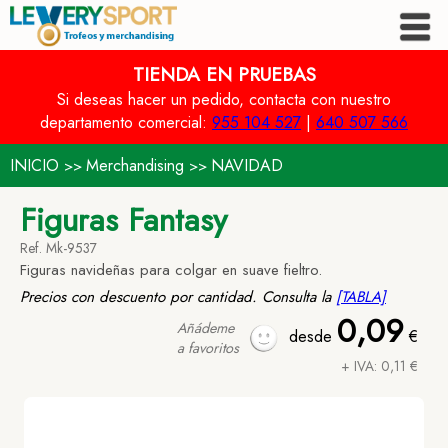
TIENDA EN PRUEBAS
Si deseas hacer un pedido, contacta con nuestro
departamento comercial:
955 104 527
|
640 507 566
INICIO
Merchandising
NAVIDAD
>>
>>
Figuras Fantasy
Ref. Mk-9537
Figuras navideñas para colgar en suave fieltro.
Precios con descuento por cantidad. Consulta la
[TABLA]
0,09
Añádeme
desde
€
a favoritos
+ IVA: 0,11 €