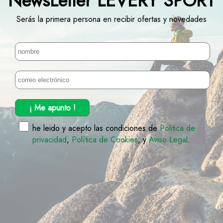
NewsLetter LEVERY SPORT
Serás la primera persona en recibir ofertas y novedades
¡ Me apunto !
he leido y acepto las condiciones de
Politica de
privacidad
,
Política de Cookies
, y
Aviso Legal
.