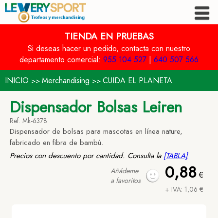
TIENDA EN PRUEBAS
Si deseas hacer un pedido, contacta con nuestro
departamento comercial:
955 104 527
|
640 507 566
INICIO
Merchandising
CUIDA EL PLANETA
>>
>>
Dispensador Bolsas Leiren
Ref. Mk-6378
Dispensador de bolsas para mascotas en línea nature,
fabricado en fibra de bambú.
Precios con descuento por cantidad. Consulta la
[TABLA]
0,88
Añádeme
€
a favoritos
+ IVA: 1,06 €