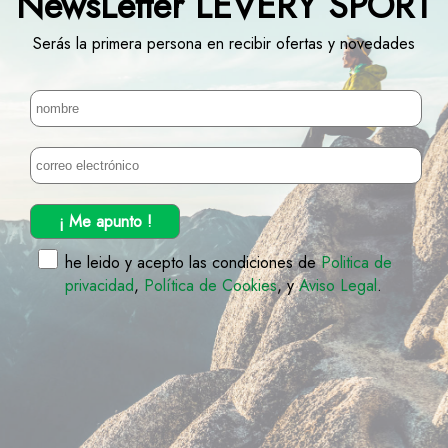
NewsLetter LEVERY SPORT
Serás la primera persona en recibir ofertas y novedades
¡ Me apunto !
he leido y acepto las condiciones de
Politica de
privacidad
,
Política de Cookies
, y
Aviso Legal
.