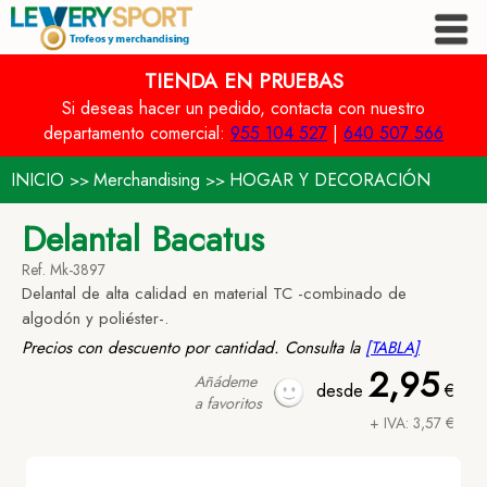
TIENDA EN PRUEBAS
Si deseas hacer un pedido, contacta con nuestro
departamento comercial:
955 104 527
|
640 507 566
INICIO
Merchandising
HOGAR Y DECORACIÓN
>>
>>
Delantal Bacatus
Ref. Mk-3897
Delantal de alta calidad en material TC -combinado de
algodón y poliéster-.
Precios con descuento por cantidad. Consulta la
[TABLA]
2,95
Añádeme
desde
€
a favoritos
+ IVA: 3,57 €