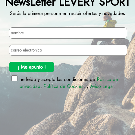
NewsLetter LEVERY SPORT
Serás la primera persona en recibir ofertas y novedades
¡ Me apunto !
he leido y acepto las condiciones de
Politica de
privacidad
,
Política de Cookies
, y
Aviso Legal
.