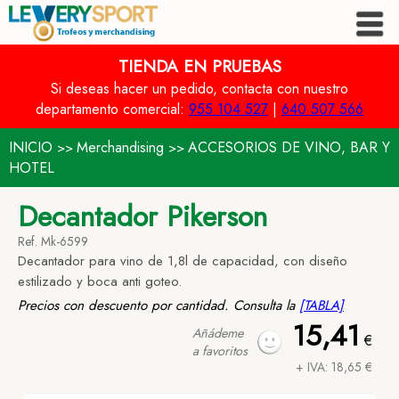
TIENDA EN PRUEBAS
Si deseas hacer un pedido, contacta con nuestro
departamento comercial:
955 104 527
|
640 507 566
INICIO
Merchandising
ACCESORIOS DE VINO, BAR Y
>>
>>
HOTEL
Decantador Pikerson
Ref. Mk-6599
Decantador para vino de 1,8l de capacidad, con diseño
estilizado y boca anti goteo.
Precios con descuento por cantidad. Consulta la
[TABLA]
15,41
Añádeme
€
a favoritos
+ IVA: 18,65 €