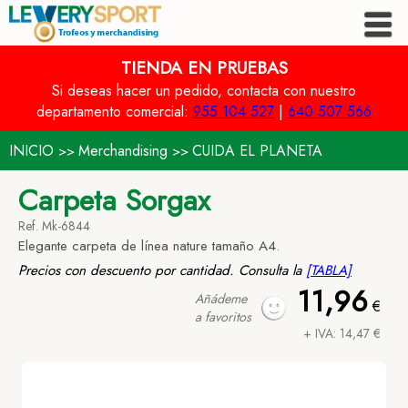
TIENDA EN PRUEBAS
Si deseas hacer un pedido, contacta con nuestro
departamento comercial:
955 104 527
|
640 507 566
INICIO
Merchandising
CUIDA EL PLANETA
>>
>>
Carpeta Sorgax
Ref. Mk-6844
Elegante carpeta de línea nature tamaño A4.
Precios con descuento por cantidad. Consulta la
[TABLA]
11,96
Añádeme
€
a favoritos
+ IVA: 14,47 €