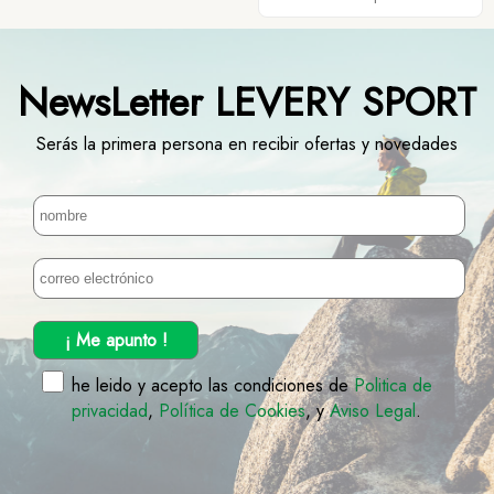
NewsLetter LEVERY SPORT
Serás la primera persona en recibir ofertas y novedades
¡ Me apunto !
he leido y acepto las condiciones de
Politica de
privacidad
,
Política de Cookies
, y
Aviso Legal
.