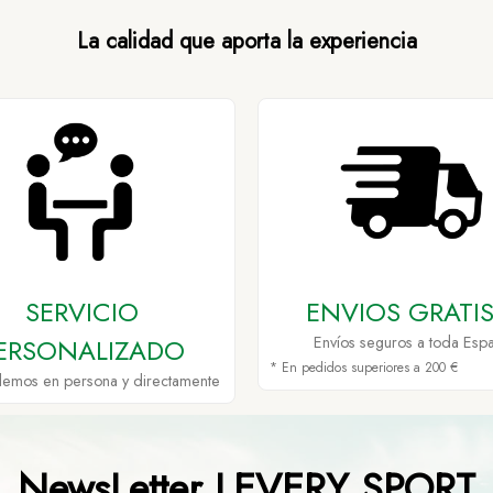
La calidad que aporta la experiencia
SERVICIO
ENVIOS GRATIS
ERSONALIZADO
Envíos seguros a toda Esp
* En pedidos superiores a 200 €
demos en persona y directamente
NewsLetter LEVERY SPORT