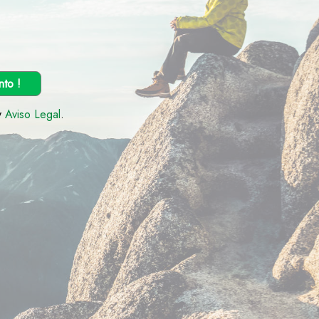
nto !
y
Aviso Legal
.