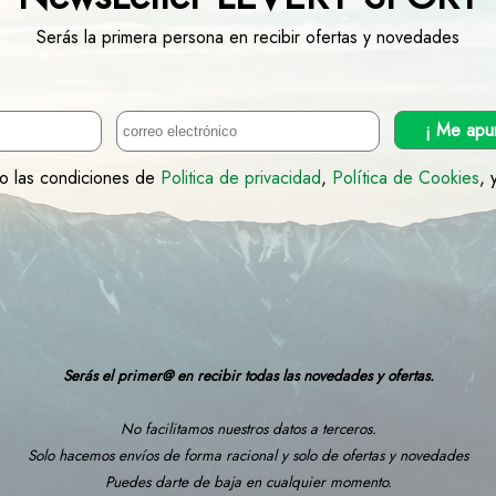
Serás la primera persona en recibir ofertas y novedades
¡ Me apu
to las condiciones de
Politica de privacidad
,
Política de Cookies
, 
Serás el primer@ en recibir todas las novedades y ofertas.
No facilitamos nuestros datos a terceros.
Solo hacemos envíos de forma racional y solo de ofertas y novedades
Puedes darte de baja en cualquier momento.