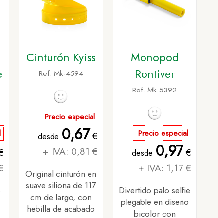
Cinturón Kyiss
Monopod
e
Rontiver
Ref. Mk-4594
Ref. Mk-5392
Precio especial
0,67
l
Precio especial
€
desde
0,97
+ IVA: 0,81 €
€
€
desde
€
+ IVA: 1,17 €
Original cinturón en
suave siliona de 117
e
Divertido palo selfie
cm de largo, con
plegable en diseño
hebilla de acabado
bicolor con