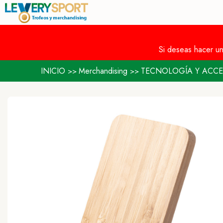
Si deseas hacer u
INICIO
Merchandising
TECNOLOGÍA Y ACCE
>>
>>