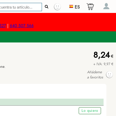
ES
527
|
640 507 566
8,24
€
+ IVA: 9,97 €
one.
Añádeme
a favoritos
Lo quiero