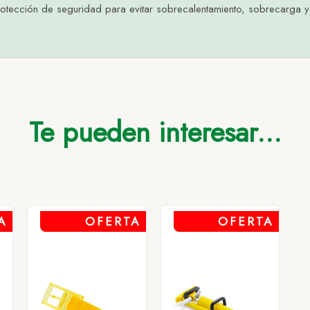
otección de seguridad para evitar sobrecalentamiento, sobrecarga y c
asta 500
Hasta 2.000
Hasta 5.000
Más de 5.000
8,24
8,24
8,24
8,24
Te pueden interesar...
A
OFERTA
OFERTA