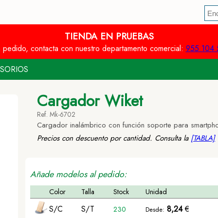
TIENDA EN PRUEBAS
n pedido, contacta con nuestro departamento comercial:
955 104 
SORIOS
Cargador Wiket
Ref. Mk-6702
Cargador inalámbrico con función soporte para smartph
Precios con descuento por cantidad. Consulta la
[TABLA]
Añade modelos al pedido:
Color
Talla
Stock
Unidad
S/C
S/T
8,24
€
230
Desde: