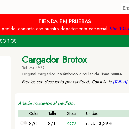
TIENDA EN PRUEBAS
n pedido, contacta con nuestro departamento comercial:
955 104 
SORIOS
Cargador Brotox
Ref. Mk-6929
Original cargador inalámbrico circular de línea nature.
Precios con descuento por cantidad. Consulta la
[TABLA]
Añade modelos al pedido:
Color
Talla
Stock
Unidad
S/C
S/T
3,29
€
2273
Desde: