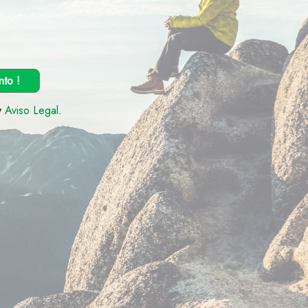
nto !
y
Aviso Legal
.