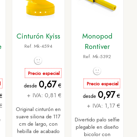
Cinturón Kyiss
Monopod
e
Rontiver
Ref. Mk-4594
Ref. Mk-5392
Precio especial
0,67
l
Precio especial
€
desde
0,97
+ IVA: 0,81 €
€
€
desde
€
+ IVA: 1,17 €
Original cinturón en
suave siliona de 117
e
Divertido palo selfie
cm de largo, con
plegable en diseño
hebilla de acabado
bicolor con