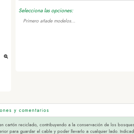
Selecciona las opciones:
Primero añade modelos...
iones y comentarios
a en cartón reciclado, contribuyendo a la conservación de los bosqu
terior para guardar el cable y poder llevarlo a cualquier lado. Ind