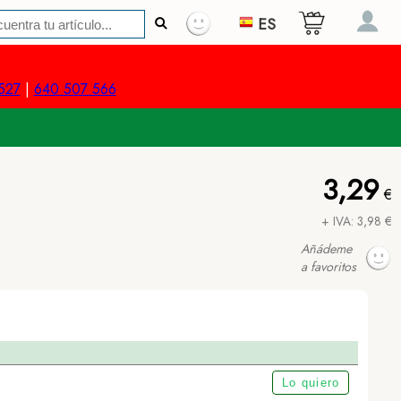
ES
527
|
640 507 566
3,29
€
+ IVA: 3,98 €
Añádeme
a favoritos
Lo quiero