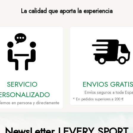
La calidad que aporta la experiencia
SERVICIO
ENVIOS GRATIS
ERSONALIZADO
Envíos seguros a toda Esp
* En pedidos superiores a 200 €
demos en persona y directamente
NewsLetter LEVERY SPORT