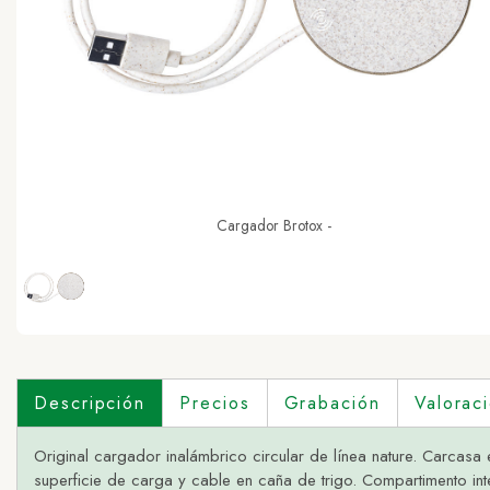
Cargador Brotox -
Descripción
Precios
Grabación
Valorac
Original cargador inalámbrico circular de línea nature. Carcas
superficie de carga y cable en caña de trigo. Compartimento in