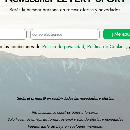
Serás la primera persona en recibir ofertas y novedades
¡ Me apu
to las condiciones de
Politica de privacidad
,
Política de Cookies
, 
Serás el primer@ en recibir todas las novedades y ofertas.
No facilitamos nuestros datos a terceros.
Solo hacemos envíos de forma racional y solo de ofertas y novedades
Puedes darte de baja en cualquier momento.