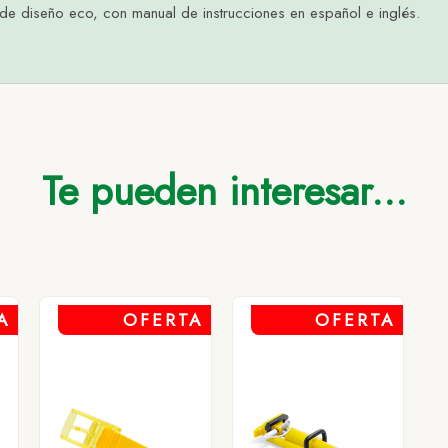
 de diseño eco, con manual de instrucciones en español e inglés.
asta 500
Hasta 2.000
Hasta 5.000
Más de 5.000
3,29
3,29
3,29
3,29
Te pueden interesar...
A
OFERTA
OFERTA