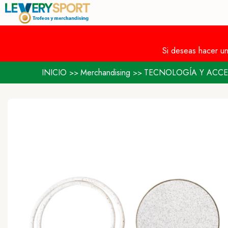
Si deseas hacer u
INICIO
Merchandising
TECNOLOGÍA Y ACCE
>>
>>