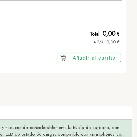
0,00
Total
:
€
+ IVA:
0,00
€
Añadir al carrito
es y reduciendo considerablemente la huella de carbono, con
icador LED de estado de carga, compatible con smartphones con