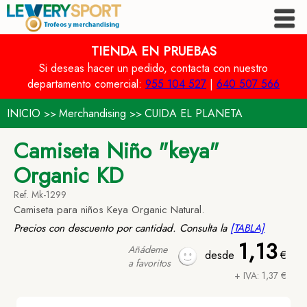
TIENDA EN PRUEBAS
Si deseas hacer un pedido, contacta con nuestro
departamento comercial:
955 104 527
|
640 507 566
INICIO
Merchandising
CUIDA EL PLANETA
>>
>>
Camiseta Niño "keya"
Organic KD
Ref. Mk-1299
Camiseta para niños Keya Organic Natural.
Precios con descuento por cantidad. Consulta la
[TABLA]
1,13
Añádeme
desde
€
a favoritos
+ IVA: 1,37 €