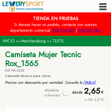
TIENDA EN PRUEBAS
Si deseas hacer un pedido, contacta con nuestro
departamento comercial:
955 104 527
|
640 507 566
INICIO
Merchandising
TEXTIL
>>
>>
Camiseta Mujer Tecnic
Rox_1565
Ref. Mk-5248
Camiseta técnica para chica.
Precios con descuento por cantidad. Consulta la
[TABLA]
2,65
Añádeme
desde
€
a favoritos
+ IVA: 3,21 €