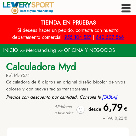
TIENDA EN PRUEBAS
Si deseas hacer un pedido, contacta con nuestro
departamento comercial:
955 104 527
|
640 507 566
INICIO
Merchandising
OFICINA Y NEGOCIOS
>>
>>
Calculadora Myd
Ref. Mk-9574
Calculadora de 8 dígitos en original diseño bicolor de vivos
colores y con suaves teclas transparentes.
Precios con descuento por cantidad. Consulta la
[TABLA]
6,79
Añádeme
desde
€
a favoritos
+ IVA: 8,22 €