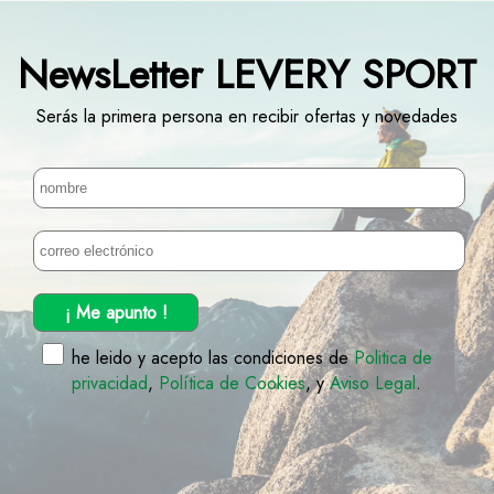
NewsLetter LEVERY SPORT
Serás la primera persona en recibir ofertas y novedades
¡ Me apunto !
he leido y acepto las condiciones de
Politica de
privacidad
,
Política de Cookies
, y
Aviso Legal
.