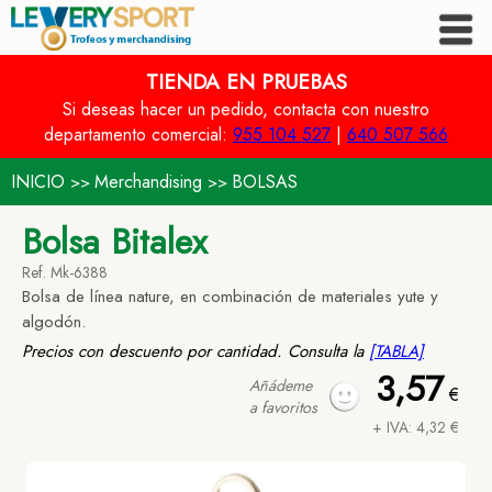
TIENDA EN PRUEBAS
Si deseas hacer un pedido, contacta con nuestro
departamento comercial:
955 104 527
|
640 507 566
INICIO
Merchandising
BOLSAS
>>
>>
Bolsa Bitalex
Ref. Mk-6388
Bolsa de línea nature, en combinación de materiales yute y
algodón.
Precios con descuento por cantidad. Consulta la
[TABLA]
3,57
Añádeme
€
a favoritos
+ IVA: 4,32 €