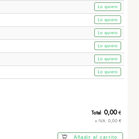
Lo quiero
Lo quiero
Lo quiero
Lo quiero
Lo quiero
Bolígrafo Puntero Lekor - BLANCO
Lo quiero
0,00
Total
:
€
+ IVA:
0,00
€
Añadir al carrito