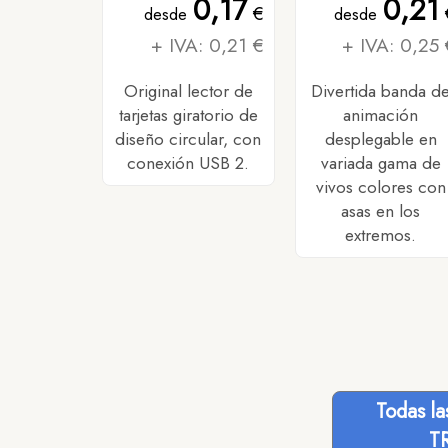
0,17
0,21
€
desde
desde
+ IVA: 0,21 €
+ IVA: 0,25 
Original lector de
Divertida banda d
tarjetas giratorio de
animación
diseño circular, con
desplegable en
conexión USB 2.
variada gama de
vivos colores con
asas en los
extremos.
Todas l
T