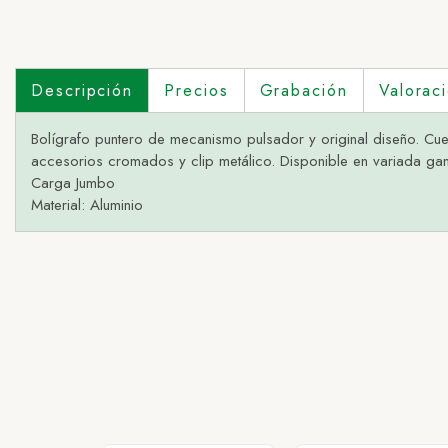
Descripción
Precios
Grabación
Valorac
Bolígrafo puntero de mecanismo pulsador y original diseño. Cu
accesorios cromados y clip metálico. Disponible en variada gam
Carga Jumbo
Material: Aluminio
1 - AM
2 - AZ
3 - B
4 - NA
5 - N
6 - RO
7 - VE