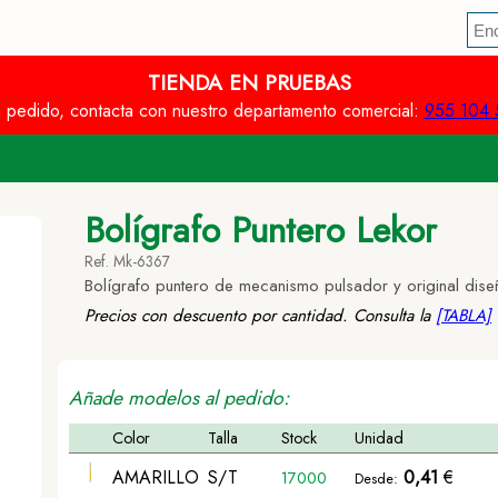
TIENDA EN PRUEBAS
n pedido, contacta con nuestro departamento comercial:
955 104 
Bolígrafo Puntero Lekor
Ref. Mk-6367
Bolígrafo puntero de mecanismo pulsador y original dise
Precios con descuento por cantidad. Consulta la
[TABLA]
Añade modelos al pedido:
Color
Talla
Stock
Unidad
AMARILLO
S/T
0,41
€
17000
Desde: