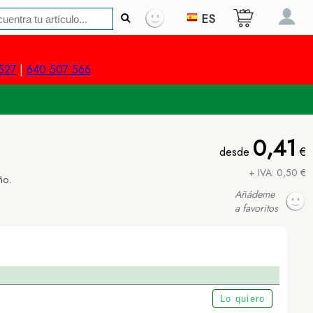
ES
527
|
640 507 566
0,41
desde
€
+ IVA: 0,50 €
ño.
Añádeme
a favoritos
Lo quiero