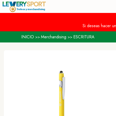
Si deseas hacer u
INICIO
Merchandising
ESCRITURA
>>
>>