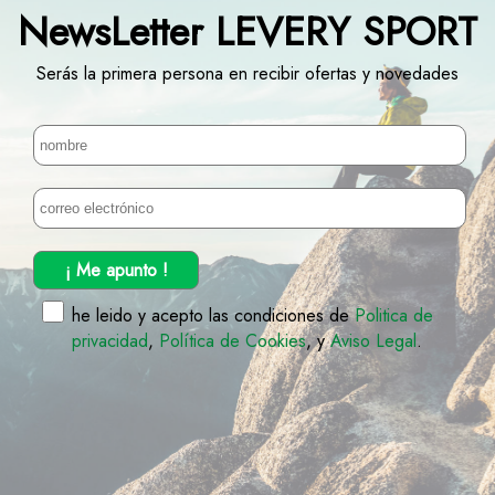
NewsLetter LEVERY SPORT
Serás la primera persona en recibir ofertas y novedades
¡ Me apunto !
he leido y acepto las condiciones de
Politica de
privacidad
,
Política de Cookies
, y
Aviso Legal
.