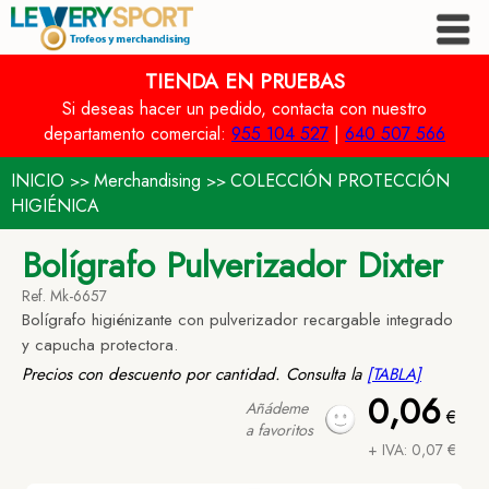
TIENDA EN PRUEBAS
Si deseas hacer un pedido, contacta con nuestro
departamento comercial:
955 104 527
|
640 507 566
INICIO
Merchandising
COLECCIÓN PROTECCIÓN
>>
>>
HIGIÉNICA
Bolígrafo Pulverizador Dixter
Ref. Mk-6657
Bolígrafo higiénizante con pulverizador recargable integrado
y capucha protectora.
Precios con descuento por cantidad. Consulta la
[TABLA]
0,06
Añádeme
€
a favoritos
+ IVA: 0,07 €