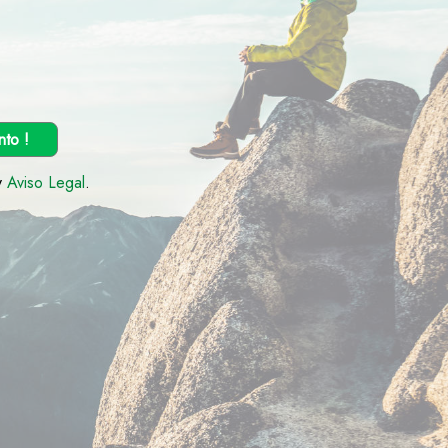
nto !
y
Aviso Legal
.