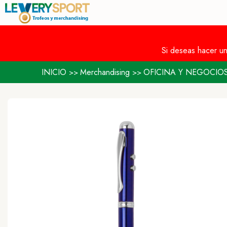
Si deseas hacer u
INICIO
Merchandising
OFICINA Y NEGOCIO
>>
>>