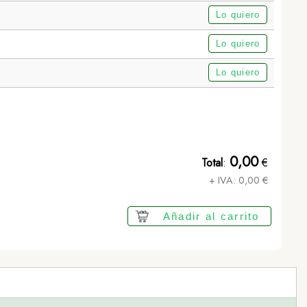
Lo quiero
Lo quiero
Lo quiero
Bolígrafo Láser Snarry - NEGRO
0,00
Total
:
€
+ IVA:
0,00
€
Añadir al carrito