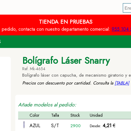
TIENDA EN PRUEBAS
n pedido, contacta con nuestro departamento comercial:
955 104 
S
Bolígrafo Láser Snarry
Ref. Mk-4654
Bolígrafo láser con capucha, de mecanismo giratorio y el
Precios con descuento por cantidad. Consulta la
[TABLA]
Añade modelos al pedido:
Color
Talla
Stock
Unidad
AZUL
S/T
4,21
€
2900
Desde: