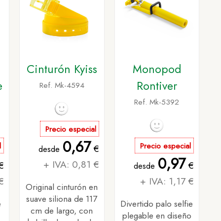
Cinturón Kyiss
Monopod
e
Rontiver
Ref. Mk-4594
Ref. Mk-5392
Precio especial
0,67
l
Precio especial
€
desde
0,97
+ IVA: 0,81 €
€
€
desde
€
+ IVA: 1,17 €
Original cinturón en
suave siliona de 117
e
Divertido palo selfie
cm de largo, con
plegable en diseño