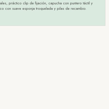
es, práctico clip de fijación, capucha con puntero táctil y
ico con suave esponja troquelada y pilas de recambio.