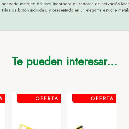
cabado metálico brillante. Incorpora pulsadores de activación lateral
Pilas de botón incluidas, y presentado en un elegante estuche metál
Hasta 500
Hasta 2.000
Hasta 5.000
Más de 5.000
L
4,79
4,60
4,37
4,21
LANCO
4,79
4,60
4,37
4,21
EGRO
4,79
4,60
4,37
4,21
Te pueden interesar...
JO
4,79
4,60
4,37
4,21
A
OFERTA
OFERTA