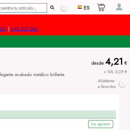
ES
527
|
640 507 566
4,21
desde
€
+ IVA: 5,09 €
egante acabado metálico brillante.
Añádeme
a favoritos
Lo quiero