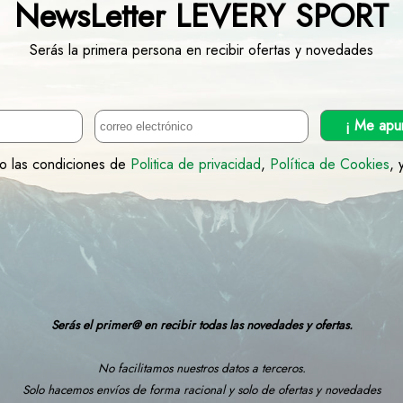
NewsLetter LEVERY SPORT
Serás la primera persona en recibir ofertas y novedades
¡ Me apu
to las condiciones de
Politica de privacidad
,
Política de Cookies
, 
Serás el primer@ en recibir todas las novedades y ofertas.
No facilitamos nuestros datos a terceros.
Solo hacemos envíos de forma racional y solo de ofertas y novedades