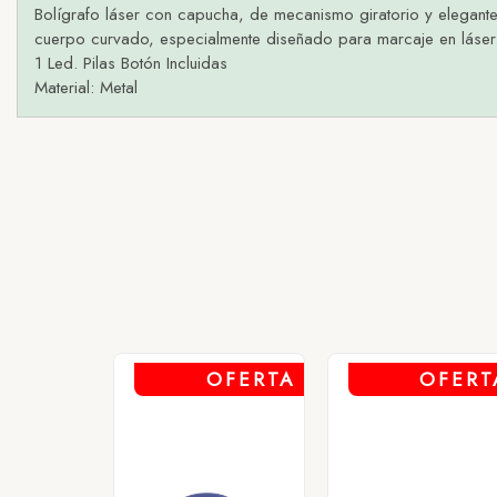
Bolígrafo láser con capucha, de mecanismo giratorio y elegante a
cuerpo curvado, especialmente diseñado para marcaje en láser. 
1 Led. Pilas Botón Incluidas
Material: Metal
1 - AZU
2 - B
3 - N
4 - RO
OFERTA
OFERT