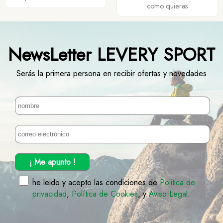
como quieras
NewsLetter LEVERY SPORT
Serás la primera persona en recibir ofertas y novedades
¡ Me apunto !
he leido y acepto las condiciones de
Politica de
privacidad
,
Política de Cookies
, y
Aviso Legal
.