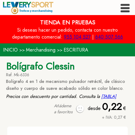
TIENDA EN PRUEBAS
Si deseas hacer un pedido, contacta con nuestro
departamento comercial:
955 104 527
|
640 507 566
INICIO
Merchandising
ESCRITURA
>>
>>
Bolígrafo Clessin
Ref. Mk-6336
Bolígrafo 4 en 1 de mecanismo pulsador retráctil, de clásico
diseño y cuerpo de suave acabado sólido en color blanco.
Precios con descuento por cantidad. Consulta la
[TABLA]
0,22
Añádeme
desde
€
a favoritos
+ IVA: 0,27 €