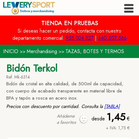
TIENDA EN PRUEBAS
Si deseas hacer un pedido, contacta con nuestro
departamento comercial:
955 104 527
|
640 507 566
INICIO
Merchandising
TAZAS, BOTES Y TERMOS
>>
>>
Bidón Terkol
Ref. Mk-6314
Bidón de cristal en alta calidad, de 500ml de capacidad,
con cuerpo de acabado transparente en material libre de
BPA y tapón a rosca en acero inox.
Precios con descuento por cantidad. Consulta la
[TABLA]
1,45
Añádeme
desde
€
a favoritos
+ IVA: 1,75 €