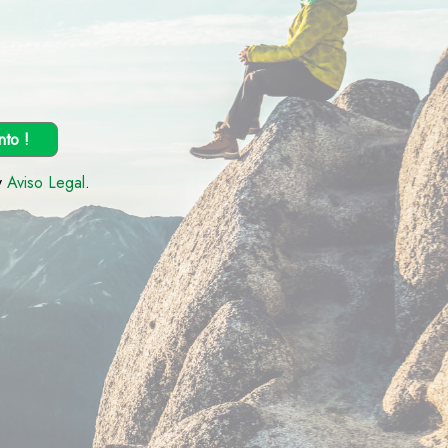
nto !
y
Aviso Legal
.