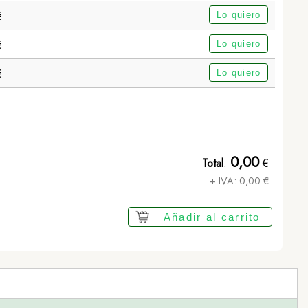
€
Lo quiero
€
Lo quiero
€
Lo quiero
Bidón Lecit - TRANSPARENTE
0,00
Total
:
€
+ IVA:
0,00
€
Añadir al carrito