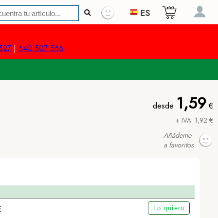
ES
527
|
640 507 566
1,59
desde
€
+ IVA: 1,92 €
Añádeme
a favoritos
€
Lo quiero