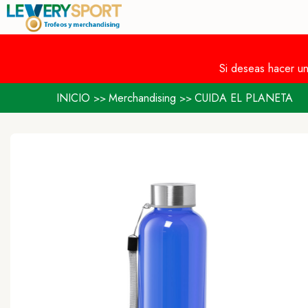
Si deseas hacer u
INICIO
Merchandising
CUIDA EL PLANETA
>>
>>