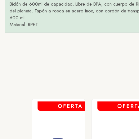
Bidón de 600ml de capacidad. Libre de BPA, con cuerpo de RPET e
del planeta. Tapón a rosca en acero inox, con cordón de trans
600 ml
Material: RPET
1 - AZU
2 - RO
3 - T
4 - V
OFERTA
OFERT