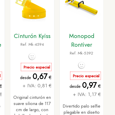
Cinturón Kyiss
Monopod
e
Rontiver
Ref. Mk-4594
Ref. Mk-5392
Precio especial
0,67
l
Precio especial
€
desde
0,97
+ IVA: 0,81 €
€
€
desde
€
+ IVA: 1,17 €
Original cinturón en
suave siliona de 117
e
Divertido palo selfie
cm de largo, con
plegable en diseño