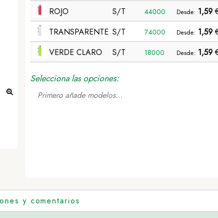
ROJO
S/T
1,59
44000
Desde:
TRANSPARENTE
S/T
1,59
74000
Desde:
VERDE CLARO
S/T
1,59
18000
Desde:
Selecciona las opciones:
Primero añade modelos...
Bidón Lecit - ROJO
iones y comentarios