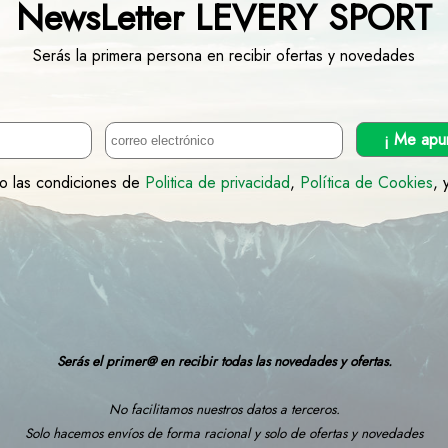
NewsLetter LEVERY SPORT
Serás la primera persona en recibir ofertas y novedades
¡ Me apu
to las condiciones de
Politica de privacidad
,
Política de Cookies
, 
Serás el primer@ en recibir todas las novedades y ofertas.
No facilitamos nuestros datos a terceros.
Solo hacemos envíos de forma racional y solo de ofertas y novedades