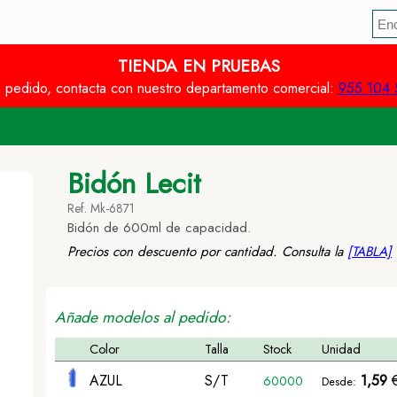
TIENDA EN PRUEBAS
n pedido, contacta con nuestro departamento comercial:
955 104 
Bidón Lecit
Ref. Mk-6871
Bidón de 600ml de capacidad.
Precios con descuento por cantidad. Consulta la
[TABLA]
Añade modelos al pedido:
Color
Talla
Stock
Unidad
AZUL
S/T
1,59
60000
Desde: