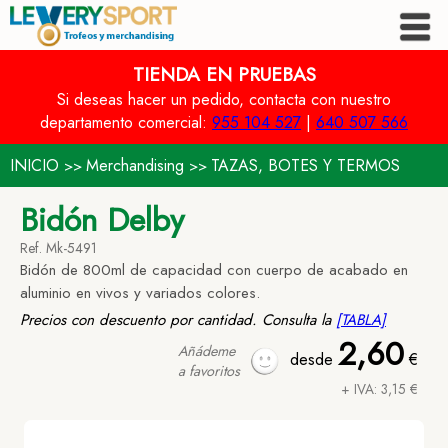
TIENDA EN PRUEBAS
Si deseas hacer un pedido, contacta con nuestro
departamento comercial:
955 104 527
|
640 507 566
INICIO
Merchandising
TAZAS, BOTES Y TERMOS
>>
>>
Bidón Delby
Ref. Mk-5491
Bidón de 800ml de capacidad con cuerpo de acabado en
aluminio en vivos y variados colores.
Precios con descuento por cantidad. Consulta la
[TABLA]
2,60
Añádeme
desde
€
a favoritos
+ IVA: 3,15 €